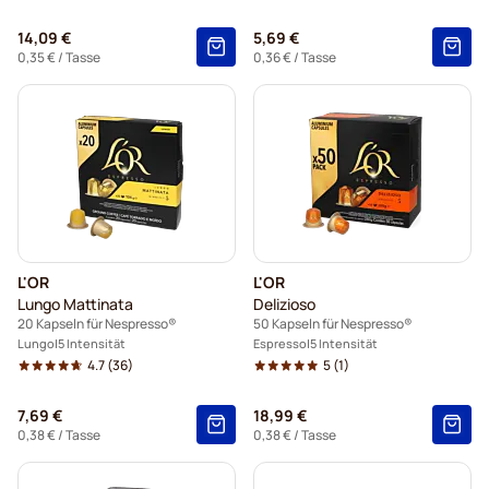
14,09 €
5,69 €
0,35 €
/ Tasse
0,36 €
/ Tasse
L'OR
L'OR
Lungo Mattinata
Delizioso
20 Kapseln für Nespresso®
50 Kapseln für Nespresso®
Lungo
5 Intensität
Espresso
5 Intensität
4.7
(36)
5
(1)
7,69 €
18,99 €
0,38 €
/ Tasse
0,38 €
/ Tasse