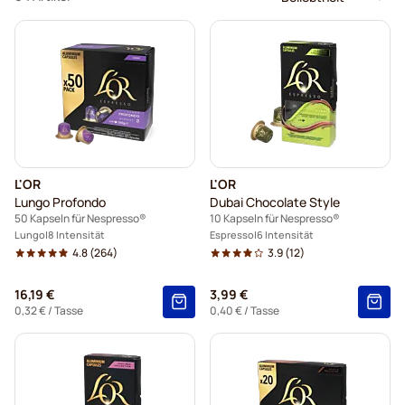
L'OR
L'OR
Lungo Profondo
Dubai Chocolate Style
50 Kapseln für Nespresso®
10 Kapseln für Nespresso®
Lungo
8 Intensität
Espresso
6 Intensität
4.8
(264)
3.9
(12)
16,19 €
3,99 €
0,32 €
/ Tasse
0,40 €
/ Tasse