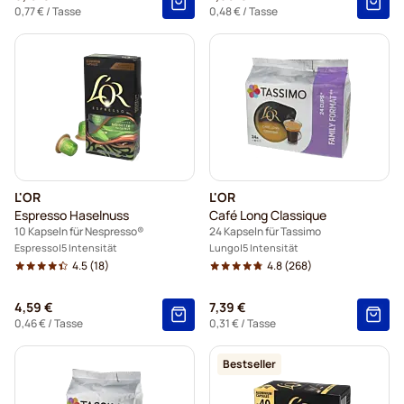
0,77 €
/ Tasse
0,48 €
/ Tasse
L'OR
L'OR
Espresso Haselnuss
Café Long Classique
10 Kapseln für Nespresso®
24 Kapseln für Tassimo
Espresso
5 Intensität
Lungo
5 Intensität
4.5
(18)
4.8
(268)
4,59 €
7,39 €
0,46 €
/ Tasse
0,31 €
/ Tasse
Bestseller