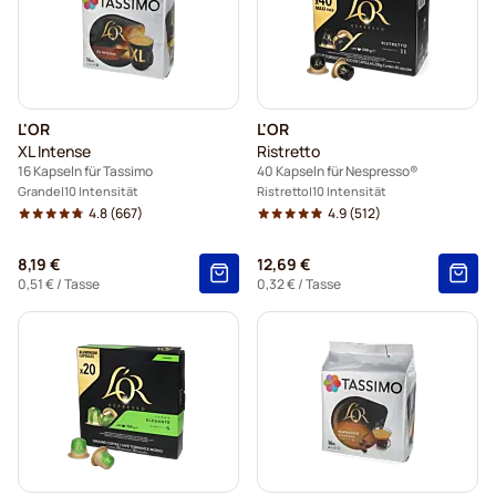
L'OR
L'OR
XL Intense
Ristretto
16 Kapseln für Tassimo
40 Kapseln für Nespresso®
Grande
10 Intensität
Ristretto
10 Intensität
4.8
(667)
4.9
(512)
8,19 €
12,69 €
0,51 €
/ Tasse
0,32 €
/ Tasse