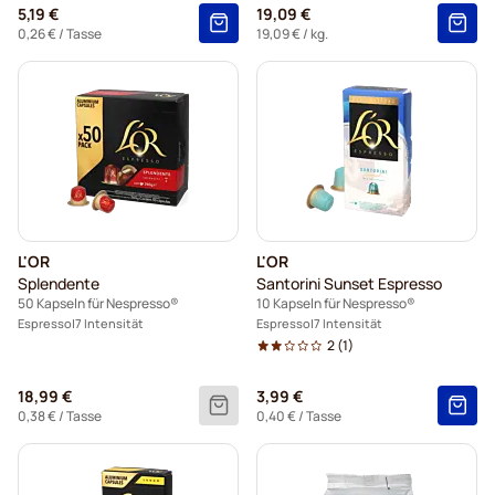
5,19 €
19,09 €
0,26 €
/ Tasse
19,09 €
/ kg.
L'OR
L'OR
Splendente
Santorini Sunset Espresso
50 Kapseln für Nespresso®
10 Kapseln für Nespresso®
Espresso
7 Intensität
Espresso
7 Intensität
2
(1)
18,99 €
3,99 €
0,38 €
/ Tasse
0,40 €
/ Tasse