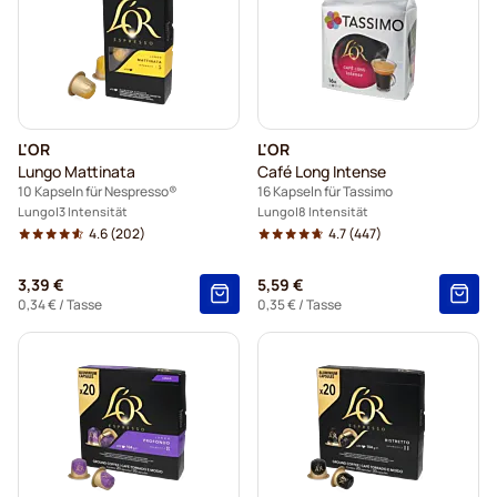
L'OR
L'OR
Lungo Mattinata
Café Long Intense
10 Kapseln für Nespresso®
16 Kapseln für Tassimo
Lungo
3 Intensität
Lungo
8 Intensität
4.6
(202)
4.7
(447)
3,39 €
5,59 €
0,34 €
/ Tasse
0,35 €
/ Tasse