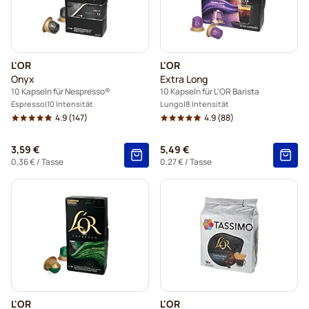
L'OR
L'OR
Onyx
Extra Long
10 Kapseln für Nespresso®
10 Kapseln für L'OR Barista
Espresso
10 Intensität
Lungo
8 Intensität
4.9
(147)
4.9
(88)
3,59 €
5,49 €
0,36 €
/ Tasse
0,27 €
/ Tasse
L'OR
L'OR