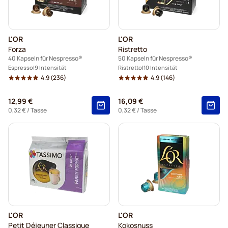
L'OR
L'OR
Forza
Ristretto
40 Kapseln für Nespresso®
50 Kapseln für Nespresso®
Espresso
9 Intensität
Ristretto
10 Intensität
4.9
(236)
4.9
(146)
12,99 €
16,09 €
0,32 €
/ Tasse
0,32 €
/ Tasse
L'OR
L'OR
Petit Déjeuner Classique
Kokosnuss