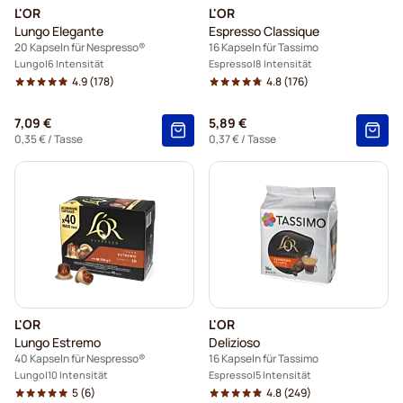
L'OR
L'OR
Lungo Elegante
Espresso Classique
20 Kapseln für Nespresso®
16 Kapseln für Tassimo
Lungo
6 Intensität
Espresso
8 Intensität
4.9
(178)
4.8
(176)
7,09 €
5,89 €
0,35 €
/ Tasse
0,37 €
/ Tasse
L'OR
L'OR
Lungo Estremo
Delizioso
40 Kapseln für Nespresso®
16 Kapseln für Tassimo
Lungo
10 Intensität
Espresso
5 Intensität
5
(6)
4.8
(249)