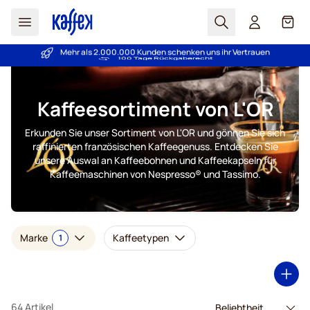
Suchen
Cart
Mehr als 2.000.000 Kunden schenken uns ihr Vertrauen
Preisgarantie
- Immer faire Preise!
Zum Inhalt springen
Kaffeesortiment von L'OR
Erkunden Sie unser Sortiment von L'OR und gönnen Sie sich
raffinierten französischen Kaffeegenuss. Entdecken Sie
unsere Auswal an Kaffeebohnen und Kaffeekapseln für
Kaffeemaschinen von Nespresso® und Tassimo.
Marke
Kaffeetypen
1
64 Artikel