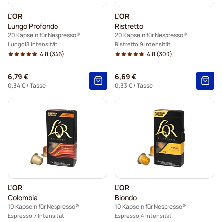
L'OR
L'OR
Lungo Profondo
Ristretto
20 Kapseln für Nespresso®
20 Kapseln für Nespresso®
Lungo
8 Intensität
Ristretto
9 Intensität
4.8
(346)
4.8
(300)
6,79 €
6,69 €
0,34 €
/ Tasse
0,33 €
/ Tasse
L'OR
L'OR
Colombia
Biondo
10 Kapseln für Nespresso®
10 Kapseln für Nespresso®
Espresso
7 Intensität
Espresso
4 Intensität