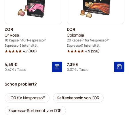
L'OR
L'OR
Or Rose
Colombia
10 Kapseln für Nespresso®
20 Kapseln für Nespresso®
Espresso
6 Intensität
Espresso
7 Intensität
4.7
(160)
4.9
(228)
4,69 €
7,39 €
0,47 €
/ Tasse
0,37 €
/ Tasse
Schon probiert?
L'OR für Nespresso®
Kaffeekapseln von L'OR
Espresso-Sortiment von L'OR