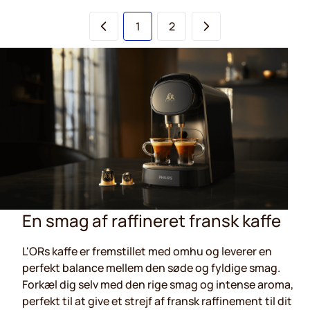
Sie lesen gerade die Seite
Seite
1
2
En smag af raffineret fransk kaffe
L'ORs kaffe er fremstillet med omhu og leverer en
perfekt balance mellem den søde og fyldige smag.
Forkæl dig selv med den rige smag og intense aroma,
perfekt til at give et strejf af fransk raffinement til dit