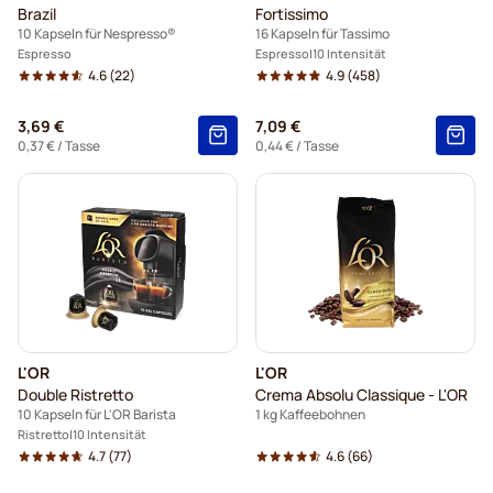
Brazil
Fortissimo
10 Kapseln für Nespresso®
16 Kapseln für Tassimo
Espresso
Espresso
10 Intensität
4.6
(22)
4.9
(458)
3,69 €
7,09 €
0,37 €
/ Tasse
0,44 €
/ Tasse
L'OR
L'OR
Double Ristretto
Crema Absolu Classique - L'OR
10 Kapseln für L'OR Barista
1 kg Kaffeebohnen
Ristretto
10 Intensität
4.7
(77)
4.6
(66)