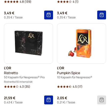
4.8
(139)
4
(1)
3,49 €
3,49 €
0,35 €
/ Tasse
0,35 €
/ Tasse
L'OR
L'OR
Ristretto
Pumpkin Spice
50 Kapseln für Nespresso® Pro
10 Kapseln für Nespresso®
Ristretto
10 Intensität
4.3
(35)
4.5
(17)
21,59 €
2,05 €
0,43 €
/ Tasse
0,21 €
/ Tasse