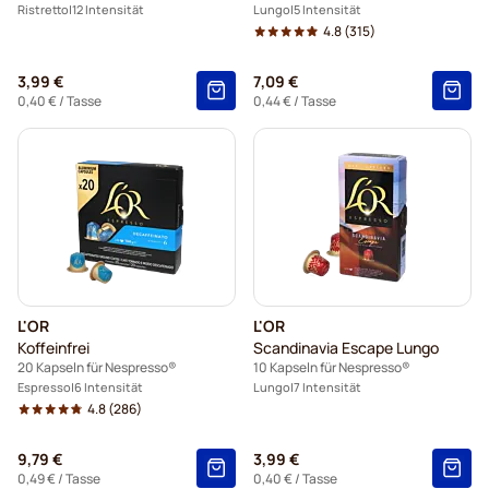
Ristretto
12 Intensität
Lungo
5 Intensität
4.8
(315)
3,99 €
7,09 €
0,40 €
/ Tasse
0,44 €
/ Tasse
L'OR
L'OR
Koffeinfrei
Scandinavia Escape Lungo
20 Kapseln für Nespresso®
10 Kapseln für Nespresso®
Espresso
6 Intensität
Lungo
7 Intensität
4.8
(286)
9,79 €
3,99 €
0,49 €
/ Tasse
0,40 €
/ Tasse