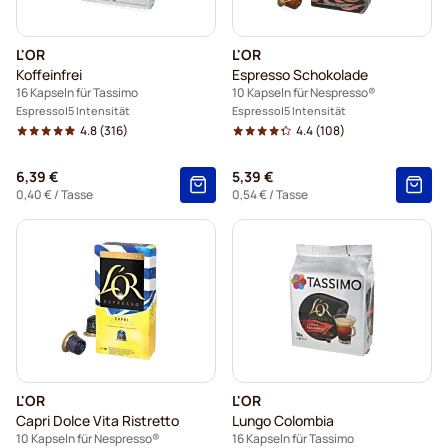
L'OR
L'OR
Koffeinfrei
Espresso Schokolade
16 Kapseln für Tassimo
10 Kapseln für Nespresso®
Espresso
5 Intensität
Espresso
5 Intensität
4.8
(316)
4.4
(108)
6,39 €
5,39 €
0,40 €
/ Tasse
0,54 €
/ Tasse
L'OR
L'OR
Capri Dolce Vita Ristretto
Lungo Colombia
10 Kapseln für Nespresso®
16 Kapseln für Tassimo