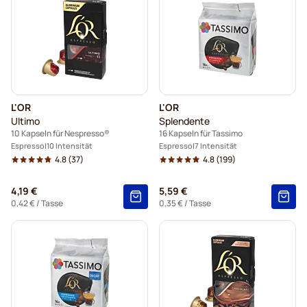
L'OR
L'OR
Ultimo
Splendente
10 Kapseln für Nespresso®
16 Kapseln für Tassimo
Espresso
10 Intensität
Espresso
7 Intensität
4.8
(37)
4.8
(199)
4,19 €
5,59 €
0,42 €
/ Tasse
0,35 €
/ Tasse