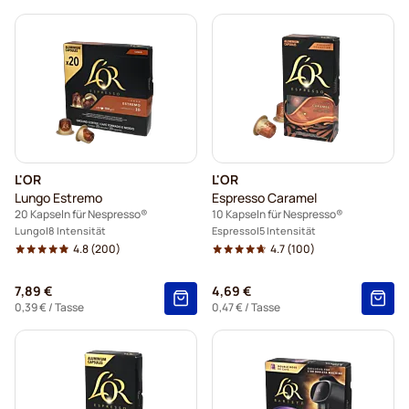
L'OR
L'OR
Lungo Estremo
Espresso Caramel
20 Kapseln für Nespresso®
10 Kapseln für Nespresso®
Lungo
8 Intensität
Espresso
5 Intensität
4.8
(200)
4.7
(100)
7,89 €
4,69 €
0,39 €
/ Tasse
0,47 €
/ Tasse