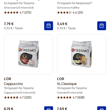
24 Kapseln für Tassimo
10 Kapseln für Nespresso®
Americano
5 Intensität
Schwarzer Kaffee
4.7
(275)
4.4
(25)
7,79 €
3,49 €
0,32 €
/ Tasse
0,35 €
/ Tasse
L'OR
L'OR
Cappuccino
XL Classique
16 Kapseln für Tassimo
16 Kapseln für Tassimo
Cappuccino
5 Intensität
Grande
8 Intensität
4.7
(225)
4.7
(628)
6,19 €
7,69 €