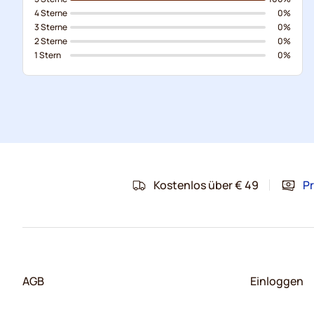
4 Sterne
0%
3 Sterne
0%
2 Sterne
0%
1 Stern
0%
Kostenlos über € 49
Pr
AGB
Einloggen