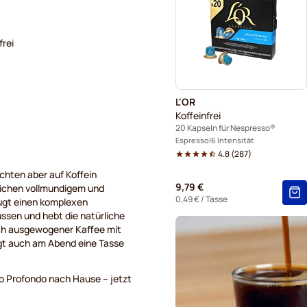
Kaffeekapseln von Café Ren
frei
Kapseln für Nespresso®
Kaffeekapseln von Belmio f
L'OR
Kaffeekapseln von Garibaldi
Koffeinfrei
20 Kapseln für Nespresso®
Kaffeekapseln von Tonino L
Espresso
6 Intensität
4.8
(
287
)
chten aber auf Koffein
9,79 €
leichen vollmundigem und
0,49 €
/ Tasse
eugt einen komplexen
ssen und hebt die natürliche
eich ausgewogener Kaffee mit
rgt auch am Abend eine Tasse
o Profondo nach Hause – jetzt