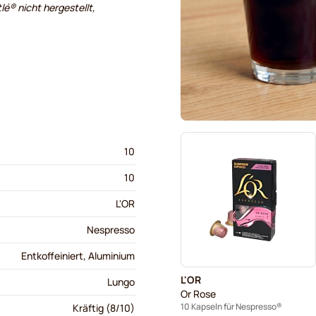
lé® nicht hergestellt,
10
10
L'OR
Nespresso
Entkoffeiniert, Aluminium
L'OR
Lungo
Or Rose
10 Kapseln für Nespresso®
Kräftig (8/10)