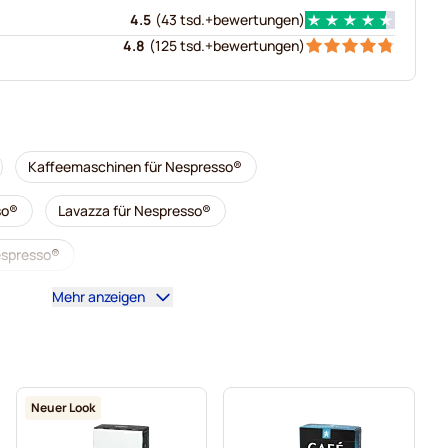
4.5
(
43 tsd.+
bewertungen
)
4.8
(
125 tsd.+
bewertungen
)
Kaffeemaschinen für Nespresso®
so®
Lavazza für Nespresso®
Nespresso®
Mehr anzeigen
al für Nespresso®
Zubehör für Nespresso®
esso®
Entkalkung und Reinigung für Nespresso®
 Nespresso®
Neuer Look
o für Nespresso®