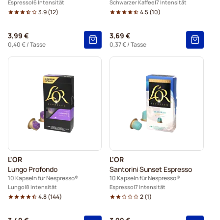
Espresso
6 Intensität
Schwarzer Kaffee
7 Intensität
3.9
(
12
)
4.5
(
10
)
3,99 €
3,69 €
0,40 €
/ Tasse
0,37 €
/ Tasse
L'OR
L'OR
Lungo Profondo
Santorini Sunset Espresso
10 Kapseln für Nespresso®
10 Kapseln für Nespresso®
Lungo
8 Intensität
Espresso
7 Intensität
4.8
(
144
)
2
(
1
)