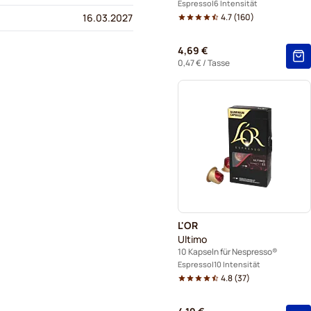
Espresso
6 Intensität
4.7
(
160
)
16.03.2027
4,69 €
0,47 €
/ Tasse
L'OR
Ultimo
10 Kapseln für Nespresso®
Espresso
10 Intensität
4.8
(
37
)