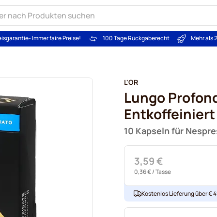
eisgarantie
- Immer faire Preise!
100 Tage Rückgaberecht
Mehr als 
L'OR
Lungo Profon
Entkoffeiniert
10 Kapseln für Nespr
3,59 €
0,36 €
/ Tasse
Kostenlos Lieferung über € 49