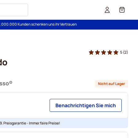
Cart
2.000.000 Kunden schenken uns ihr Vertrauen
5
(2)
do
esso®
Nicht auf Lager
Benachrichtigen Sie mich
. Preisgarantie - Immer faire Preise!