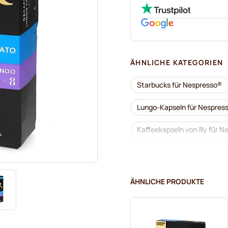
ÄHNLICHE KATEGORIEN
Starbucks für Nespresso®
Lungo-Kapseln für Nespres
Kaffeekapseln von illy für 
Kaffeekapseln von Café Roy
Zum Kaffee dazu für Nespr
ÄHNLICHE PRODUKTE
Kaffeekapseln von L'OR für
Kaffeekapseln von Segafred