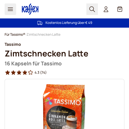
Suchen
Cart
Kostenlos Lieferung über € 49
100 Tage Rückgaberecht
Zum Inhalt springen
Für Tassimo®
Zimtschnecken Latte
Tassimo
Zimtschnecken Latte
16 Kapseln für Tassimo
4.3
(74)