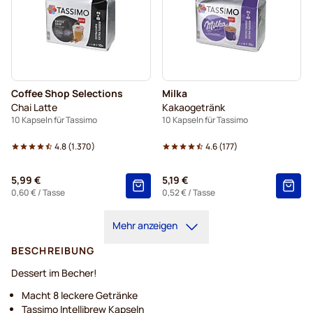
Coffee Shop Selections
Milka
Chai Latte
Kakaogetränk
10 Kapseln für Tassimo
10 Kapseln für Tassimo
4.8
(
1.370
)
4.6
(
177
)
5,99 €
5,19 €
0,60 €
/ Tasse
0,52 €
/ Tasse
Mehr anzeigen
BESCHREIBUNG
Dessert im Becher!
Macht 8 leckere Getränke
Tassimo Intellibrew Kapseln