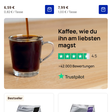
Kakao und Tee für Tassimo®
6,59 €
7,99 €
Kaffeekapseln von Gevalia für Tassimo
0,82 €
/ Tasse
1,00 €
/ Tasse
Bestseller