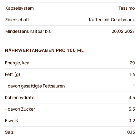
Kapselsystem
Tassimo
Eigenschaft
Kaffee mit Geschmack
Mindestens haltbar bis
26.02.2027
NÄHRWERTANGABEN PRO 100 ML
Energie, kcal
29
Fett (g)
1.4
- davon gesättigte Fettsäuren
1
Kohlenhydrate
3.5
- davon Zucker
3.5
Eiweiß
0.2
Salz
0.13