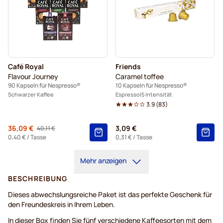
Café Royal
Friends
Flavour Journey
Caramel toffee
90 Kapseln für Nespresso®
10 Kapseln für Nespresso®
Schwarzer Kaffee
Espresso
5 Intensität
3.9
(
83
)
Von
36,09 €
3,09 €
40,11 €
Regulärer Preis
0,40 €
/ Tasse
0,31 €
/ Tasse
Mehr anzeigen
BESCHREIBUNG
Dieses abwechslungsreiche Paket ist das perfekte Geschenk für
den Freundeskreis in Ihrem Leben.
In dieser Box finden Sie fünf verschiedene Kaffeesorten mit dem