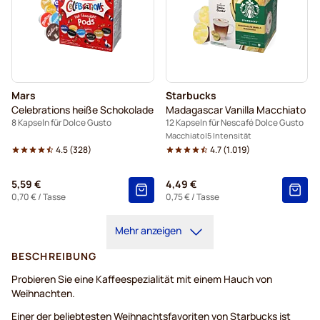
Mars
Starbucks
Celebrations heiße Schokolade
Madagascar Vanilla Macchiato
8 Kapseln für Dolce Gusto
12 Kapseln für Nescafé Dolce Gusto
Macchiato
5 Intensität
4.5
(
328
)
4.7
(
1.019
)
5,59 €
4,49 €
0,70 €
/ Tasse
0,75 €
/ Tasse
Mehr anzeigen
BESCHREIBUNG
Probieren Sie eine Kaffeespezialität mit einem Hauch von
Weihnachten.
Einer der beliebtesten Weihnachtsfavoriten von Starbucks ist