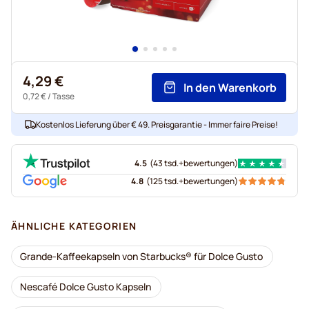
4,29 €
In den Warenkorb
0,72 €
/ Tasse
Kostenlos Lieferung über € 49. Preisgarantie - Immer faire Preise!
4.5
(
43 tsd.+
bewertungen
)
4.8
(
125 tsd.+
bewertungen
)
ÄHNLICHE KATEGORIEN
Grande-Kaffeekapseln von Starbucks® für Dolce Gusto
Nescafé Dolce Gusto Kapseln