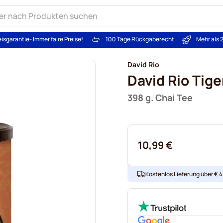
eisgarantie
- Immer faire Preise!
100 Tage Rückgaberecht
Mehr als 
David Rio
David Rio Tige
398 g. Chai Tee
10,99 €
Kostenlos Lieferung über € 49