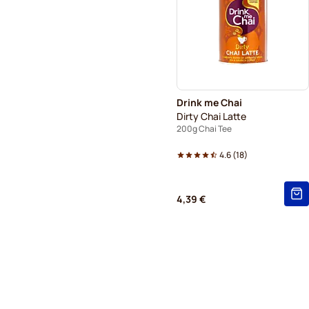
Drink me Chai
Dirty Chai Latte
200g Chai Tee
4.6
(
18
)
4,39 €