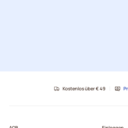
Kostenlos über € 49
Pr
AGB
Einloggen