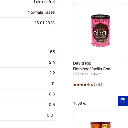
Laktosefrei
Normale Tasse
15.01.2028
63
2.4
David Rio
Flamingo Vanilla Chai
2.2
337 g Chai-Pulver
11
4.7
(
113
)
8.5
11,59 €
0.5
0.01