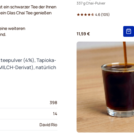
337 g Chai-Pulver
ist ein schwarzer Tee der Ihnen
e ein Glas Chai Tee genießen
4.6
(
105
)
keine weiteren
11,59 €
ind.
teepulver (4%), Tapioka-
MILCH-Derivat), natürlich
398
14
David Rio