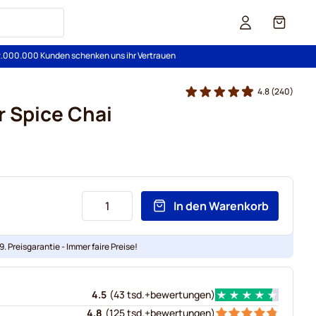
Cart
2.000.000 Kunden schenken uns ihr Vertrauen
4.8
(240)
r Spice Chai
In den Warenkorb
. Preisgarantie - Immer faire Preise!
4.5
(
43 tsd.+
bewertungen
)
4.8
(
125 tsd.+
bewertungen
)