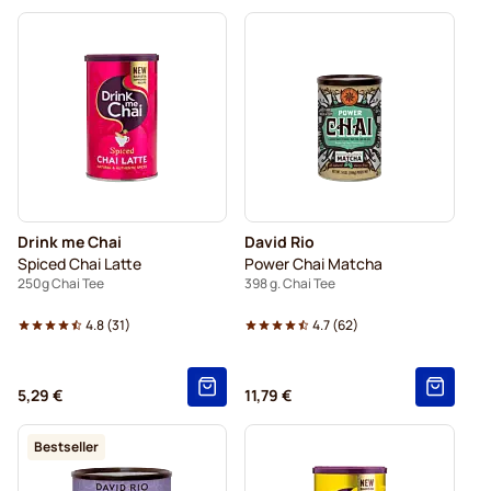
Drink me Chai
David Rio
Spiced Chai Latte
Power Chai Matcha
250g Chai Tee
398 g. Chai Tee
4.8
(
31
)
4.7
(
62
)
5,29 €
11,79 €
Bestseller