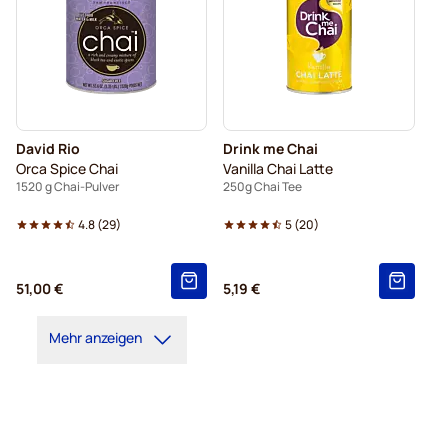
David Rio
Drink me Chai
Orca Spice Chai
Vanilla Chai Latte
1520 g Chai-Pulver
250g Chai Tee
4.8
(
29
)
5
(
20
)
51,00 €
5,19 €
Mehr anzeigen