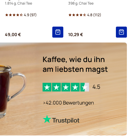
1.814 g. Chai Tee
398 g. Chai Tee
4.9
(
97
)
4.8
(
112
)
49,00 €
10,29 €