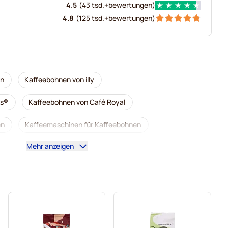
4.5
(
43 tsd.+
bewertungen
)
4.8
(
125 tsd.+
bewertungen
)
en
Kaffeebohnen von illy
ks®
Kaffeebohnen von Café Royal
en
Kaffeemaschinen für Kaffeebohnen
Mehr anzeigen
en
Kaffeebohnen von L'OR
do
Kaffeebohnen von Merrild
Kaffeebohnen von Tonino Lamborghini
Kaffeebohnen von Lavazza
Kaffeebohnen