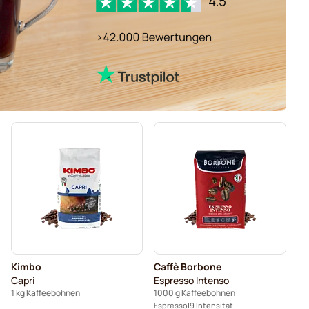
Kimbo
Caffè Borbone
Capri
Espresso Intenso
1 kg Kaffeebohnen
1000 g Kaffeebohnen
Espresso
9 Intensität