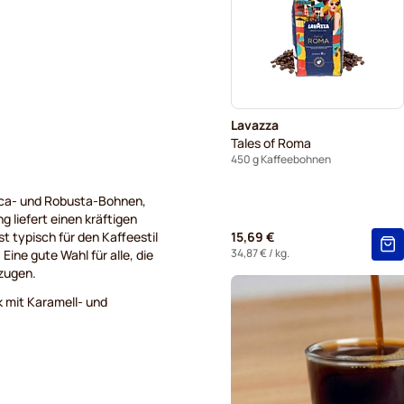
Kaffekapslen Kaffeebohnen
Lavazza
Tales of Roma
450 g Kaffeebohnen
bica- und Robusta-Bohnen,
g liefert einen kräftigen
t typisch für den Kaffeestil
15,69 €
34,87 €
/ kg.
ine gute Wahl für alle, die
zugen.
k mit Karamell- und