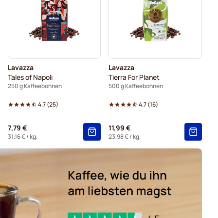
Espresso-Kaffeebohnen von Delonghi
Lavazza
Lavazza
Tales of Napoli
Tierra For Planet
250 g Kaffeebohnen
500 g Kaffeebohnen
4.7
(
25
)
4.7
(
16
)
7,79 €
11,99 €
31,16 €
/ kg.
23,98 €
/ kg.