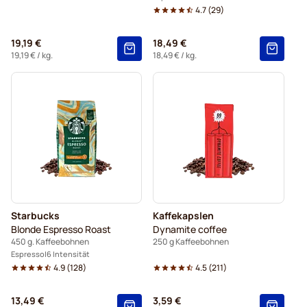
4.7
(
29
)
19,19 €
18,49 €
19,19 €
/ kg.
18,49 €
/ kg.
Starbucks
Kaffekapslen
Blonde Espresso Roast
Dynamite coffee
450 g. Kaffeebohnen
250 g Kaffeebohnen
Espresso
6 Intensität
4.9
(
128
)
4.5
(
211
)
13,49 €
3,59 €