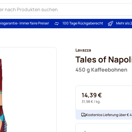
eisgarantie
- Immer faire Preise!
100 Tage Rückgaberecht
Mehr als 
Lavazza
Tales of Napol
450 g Kaffeebohnen
14,39 €
31,98 €
/ kg.
Kostenlos Lieferung über € 49