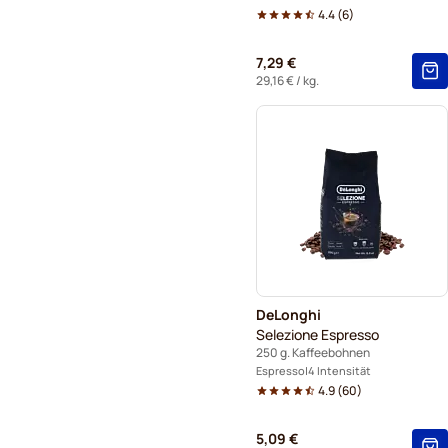
4.4
(
6
)
7,29 €
29,16 €
/ kg.
DeLonghi
Selezione Espresso
250 g. Kaffeebohnen
Espresso
4 Intensität
4.9
(
60
)
5,09 €