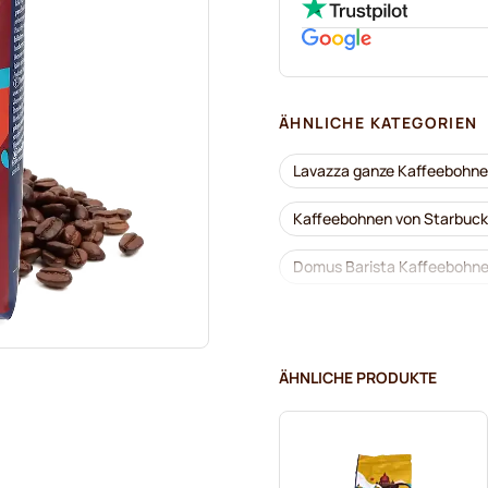
ÄHNLICHE KATEGORIEN
Lavazza ganze Kaffeebohn
Kaffeebohnen von Starbuc
Domus Barista Kaffeebohn
Entkoffeinierte Kaffeebohn
Kaffeebohnen von Segafre
ÄHNLICHE PRODUKTE
Kaffeebohnen von Garibaldi
Kaffeebohnen von Gimoka