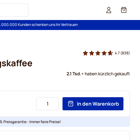
Cart
2.000.000 Kunden schenken uns ihr Vertrauen
4.7
(838)
gskaffee
2.1 Tsd.
+ haben kürzlich gekauft
In den Warenkorb
. Preisgarantie - Immer faire Preise!