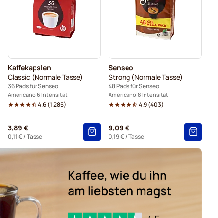
Kaffekapslen
Senseo
Classic (Normale Tasse)
Strong (Normale Tasse)
36 Pads für Senseo
48 Pads für Senseo
Americano
6 Intensität
Americano
8 Intensität
4.6
(
1.285
)
4.9
(
403
)
3,89 €
9,09 €
0,11 €
/ Tasse
0,19 €
/ Tasse