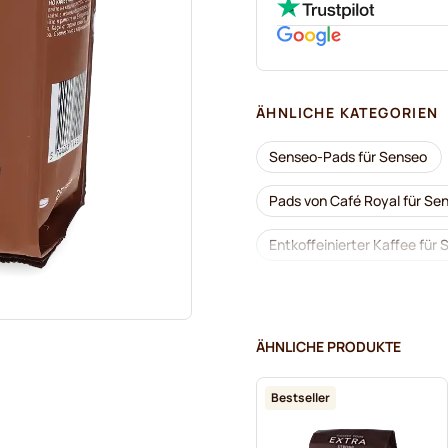
ÄHNLICHE KATEGORIEN
Senseo-Pads für Senseo
Pads von Café Royal für Se
Entkoffeinierter Kaffee für
Pads von Segafredo für Se
Pads für Senseo
Pads 
ÄHNLICHE PRODUKTE
Pads von Marcilla für Sense
Bestseller
Schwarzer Kaffee für Sens