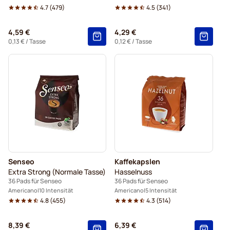
4.7
(
479
)
4.5
(
341
)
4,59 €
4,29 €
0,13 €
/ Tasse
0,12 €
/ Tasse
Senseo
Kaffekapslen
Extra Strong (Normale Tasse)
Hasselnuss
36 Pads für Senseo
36 Pads für Senseo
Americano
10 Intensität
Americano
5 Intensität
4.8
(
455
)
4.3
(
514
)
8,39 €
6,39 €