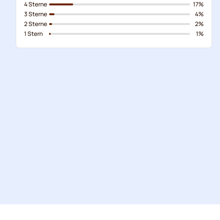
4 Sterne
17%
3 Sterne
4%
2 Sterne
2%
1 Stern
1%