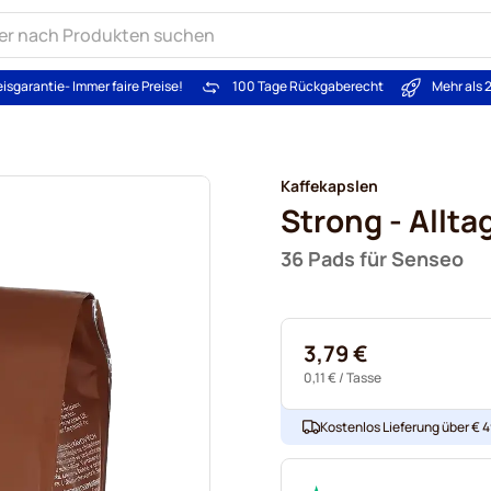
eisgarantie
- Immer faire Preise!
100 Tage Rückgaberecht
Mehr als 
Kaffekapslen
Strong - Allta
36 Pads für Senseo
3,79 €
0,11 €
/ Tasse
Kostenlos Lieferung über € 49