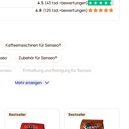
4.5
(
43 tsd.+
bewertungen
)
4.8
(
125 tsd.+
bewertungen
)
Kaffeemaschinen für Senseo®
nseo
Zubehör für Senseo®
 Senseo
Entkalkung und Reinigung für Senseo
Mehr anzeigen
nseo
Pads von Café René für Senseo
von Merrild für Senseo
Pads von Friele für Senseo
o
Pads von Gimoka für Senseo
Pads für Senseo
Bestseller
Bestseller
eo®
Für Senseo®
Kaffekapslen für Senseo®