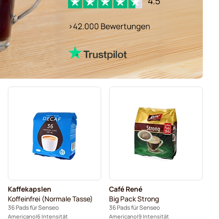
Kaffekapslen
Café René
Koffeinfrei (Normale Tasse)
Big Pack Strong
36 Pads für Senseo
36 Pads für Senseo
Americano
6 Intensität
Americano
9 Intensität