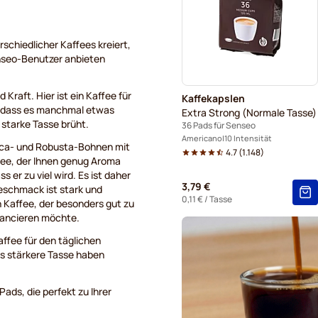
schiedlicher Kaffees kreiert,
enseo-Benutzer anbieten
 Kraft. Hier ist ein Kaffee für
Kaffekapslen
n, dass es manchmal etwas
Extra Strong (Normale Tasse)
 starke Tasse brüht.
36 Pads für Senseo
Americano
10 Intensität
bica- und Robusta-Bohnen mit
4.7
(
1.148
)
ffee, der Ihnen genug Aroma
 er zu viel wird. Es ist daher
3,79 €
Geschmack ist stark und
0,11 €
/ Tasse
n Kaffee, der besonders gut zu
ancieren möchte.
ffee für den täglichen
as stärkere Tasse haben
Pads, die perfekt zu Ihrer