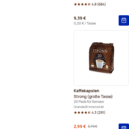
4.8
(
684
)
9,39 €
0,20 €
/ Tasse
Kaffekapslen
Strong (große Tasse)
20 Pads für Senseo
Grande
8 Intensität
4.3
(
291
)
Von
2,99 €
3,79 €
Regulärer Preis