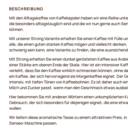
BESCHREIBUNG
Mit den Alltagskaffee von Kaffekapslen haben wir eine Reihe unter
die besonders alltagstauglich sind und die wir nun gerne auch S
können.
Mit unserer Strong Variante erhalten Sie einen Kaffee mit Fülle und
alle, die einen guten starken Kaffee mögen und vielleicht denke
schwierig sein kann, eine Variante zu finden, die eine ausreichend
Mit Strong erhalten Sie einen dunkel gerösteten Kaffee aus Ara
einer Stärke am oberen Ende der Skala. Hier ist ein intensiver Ka
verleiht, dass Sie den Kaffee wirklich schmecken können, ohne dass
ein Kaffee, der sich hervorragend als Morgenkaffee eignet. Der 
intensiv, mit tiefen Tönen von Kaffeebohnen. Es ist daher auch ei
Milch und Zucker passt, wenn man den Geschmack etwas ausbal
Hier bekommen Sie mit anderen Wörtern einen unkomplizierten Ka
Gebrauch, der sich besonders für diejenigen eignet, die eine etw
wollen.
Wir liefern diese aromatische Tasse zu einem attraktiven Preis, in 
Senseo-Maschine passen.