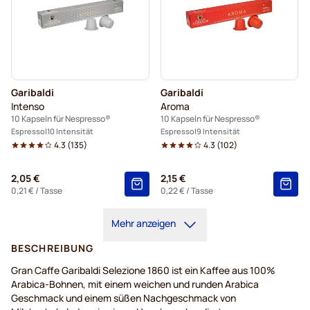
Garibaldi
Garibaldi
Intenso
Aroma
10 Kapseln für Nespresso®
10 Kapseln für Nespresso®
Espresso
10 Intensität
Espresso
9 Intensität
4.3
(
135
)
4.3
(
102
)
2,05 €
2,15 €
0,21 €
/ Tasse
0,22 €
/ Tasse
Mehr anzeigen
BESCHREIBUNG
Gran Caffe Garibaldi Selezione 1860 ist ein Kaffee aus 100%
Arabica-Bohnen, mit einem weichen und runden Arabica
Geschmack und einem süßen Nachgeschmack von