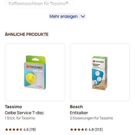
Kaffeemaschinen für Tassimo®
Mehr anzeigen
Zubehör für Tassimo®
Entkoffeinierter Kaffee für Tassimo
ÄHNLICHE PRODUKTE
Zum Kaffee dazu für Tassimo
Kaffeekapseln von L'OR für Tassimo
Kaffeekapseln von Jacobs für Tassimo
Kapseln für Tassimo®
Kaffeekapseln von Friele für Tassimo
Tassimo
Bosch
Kaffeekapseln von Marcilla für Tassimo
Gelbe Service T-disc
Entkalker
1 Stck. für Tassimo
2 Dosierungen für Tassimo
Entkalkung und Reinigung für Tassimo
Für Tassimo®
4.6
(
78
)
4.8
(
313
)