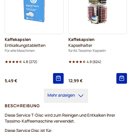
Kaffekapslen
Kaffekapslen
Entkalkungstabletten
Kapselhalter
Für alle Maschinen
für 64 Tassimo-Kapseln
4.8
(
272
)
4.9
(
624
)
5,49 €
12,99 €
Mehr anzeigen
BESCHREIBUNG
Diese Service T-Disc wird zum Reinigen und Entkalken Ihrer
Tassimo-Kaffeemaschine verwendet.
Diese Service Disc ist für: