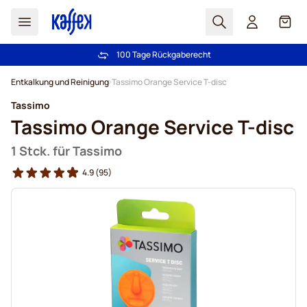
Suchen
Cart
100 Tage Rückgaberecht
Kostenlos Lieferung über € 49
Zum Inhalt springen
Entkalkung und Reinigung
Tassimo Orange Service T-disc
Tassimo
Tassimo Orange Service T-disc
1 Stck. für Tassimo
4.9
(95)