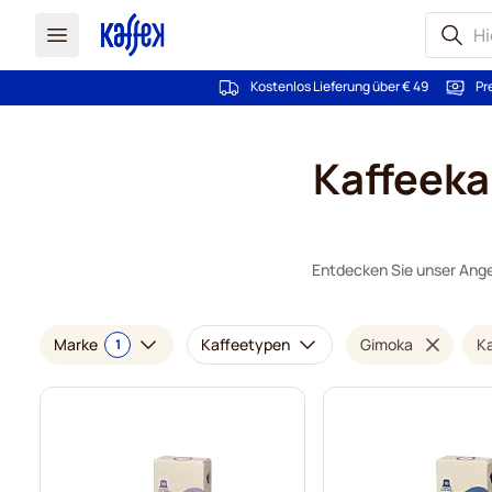
Kostenlos Lieferung über € 49
Pr
Zum Inhalt springen
Kaffeeka
Entdecken Sie unser Ange
Marke
Kaffeetypen
Gimoka
K
1