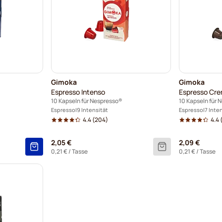
Gimoka
Gimoka
Espresso Intenso
Espresso Cr
10 Kapseln für Nespresso®
10 Kapseln für 
Espresso
9 Intensität
Espresso
7 Inte
4.4
(204)
4.4
2,05 €
2,09 €
0,21 €
/ Tasse
0,21 €
/ Tasse