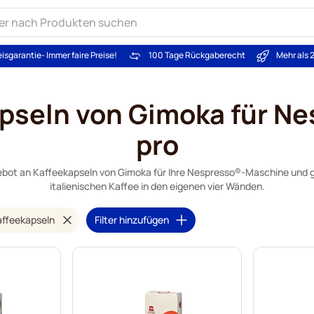
eisgarantie
- Immer faire Preise!
100 Tage Rückgaberecht
Mehr als 
pseln von Gimoka für N
pro
bot an Kaffeekapseln von Gimoka für Ihre Nespresso®-Maschine und ge
italienischen Kaffee in den eigenen vier Wänden.
affeekapseln
Filter hinzufügen