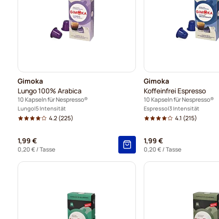
Gimoka
Gimoka
Lungo 100% Arabica
Koffeinfrei Espresso
10 Kapseln für Nespresso®
10 Kapseln für Nespresso®
Lungo
5 Intensität
Espresso
3 Intensität
4.2
(225)
4.1
(215)
1,99 €
1,99 €
0,20 €
/ Tasse
0,20 €
/ Tasse