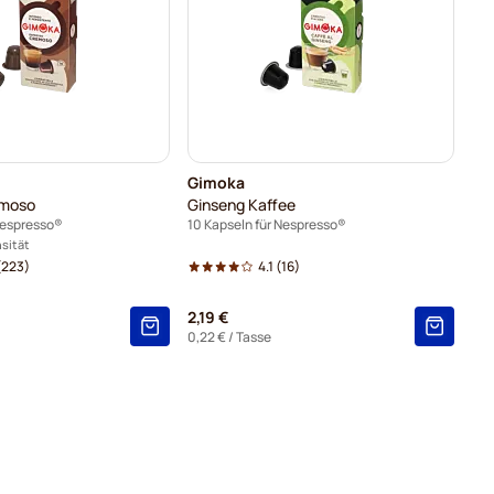
Gimoka
emoso
Ginseng Kaffee
Nespresso®
10 Kapseln für Nespresso®
nsität
(223)
4.1
(16)
2,19 €
0,22 €
/ Tasse