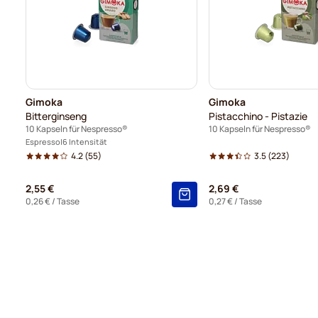
Gimoka
Gimoka
Bitterginseng
Pistacchino - Pistazie
10 Kapseln für Nespresso®
10 Kapseln für Nespresso®
Espresso
6 Intensität
4.2
(55)
3.5
(223)
2,55 €
2,69 €
0,26 €
/ Tasse
0,27 €
/ Tasse