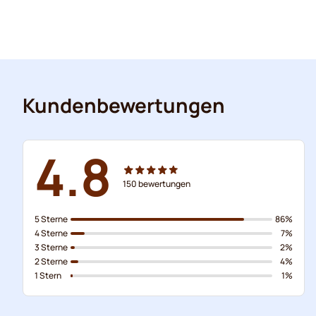
Kundenbewertungen
4.8
150
bewertungen
5 Sterne
86%
4 Sterne
7%
3 Sterne
2%
2 Sterne
4%
1 Stern
1%