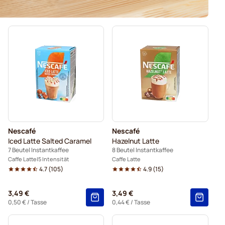
Nescafé
Nescafé
Iced Latte Salted Caramel
Hazelnut Latte
7 Beutel Instantkaffee
8 Beutel Instantkaffee
Caffe Latte
5 Intensität
Caffe Latte
4.7
(
105
)
4.9
(
15
)
3,49 €
3,49 €
0,50 €
/ Tasse
0,44 €
/ Tasse