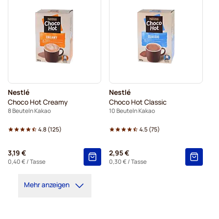
Nestlé
Nestlé
Choco Hot Creamy
Choco Hot Classic
8 Beuteln Kakao
10 Beuteln Kakao
4.8
(
125
)
4.5
(
75
)
3,19 €
2,95 €
0,40 €
/ Tasse
0,30 €
/ Tasse
Mehr anzeigen