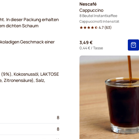
Nescafé
Cappuccino
8 Beutel Instantkaffee
t. In dieser Packung erhalten
Cappuccino
5 Intensität
inem dichten Schaum
4.7
(
63
)
okoladigen Geschmack einer
3,49 €
0,44 €
/ Tasse
e (9%), Kokosnussöl, LAKTOSE
 Zitronensäure), Salz,
8
8