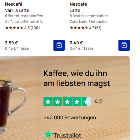
Nescafé
Nescafé
Vanilla Latte
Latte
8 Beutel Instantkaffee
8 Beutel Instantkaffee
Caffe Latte
5 Intensität
Caffe Latte
5 Intensität
4.8
(
100
)
4.7
(
81
)
3,59 €
3,49 €
0,45 €
/ Tasse
0,44 €
/ Tasse