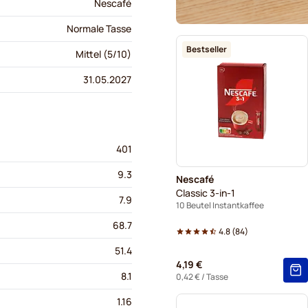
Nescafé
Normale Tasse
Bestseller
Mittel (5/10)
31.05.2027
401
9.3
Nescafé
Classic 3-in-1
7.9
10 Beutel Instantkaffee
68.7
4.8
(
84
)
51.4
4,19 €
8.1
0,42 €
/ Tasse
1.16