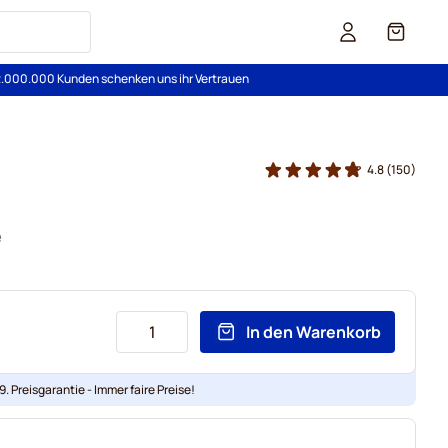
Cart
2.000.000 Kunden schenken uns ihr Vertrauen
4.8
(150)
e
In den Warenkorb
. Preisgarantie - Immer faire Preise!