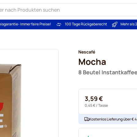
eisgarantie
- Immer faire Preise!
100 Tage Rückgaberecht
Mehr als 
Nescafé
Mocha
8 Beutel Instantkaffe
3,59 €
0,45 €
/ Tasse
Kostenlos Lieferung über € 49