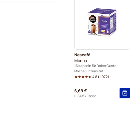
Nescafé
Mocha
16 Kapseln für Dolce Gusto
Mocha
5 Intensität
4.8
(
1.072
)
6,69 €
0,84 €
/ Tasse