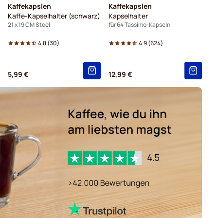
Kaffekapslen
Kaffekapslen
Kaffe-Kapselhalter (schwarz)
Kapselhalter
21 x 19 CM Steel
für 64 Tassimo-Kapseln
4.8
(
30
)
4.9
(
624
)
5,99 €
12,99 €