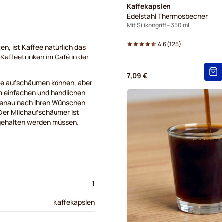
Kaffekapslen
Edelstahl Thermosbecher
Mit Silikongriff – 350 ml
4.6
(
125
)
n, ist Kaffee natürlich das
Kaffeetrinken im Café in der
7,09 €
 Sie aufschäumen können, aber
sem einfachen und handlichen
 genau nach Ihren Wünschen
Der Milchaufschäumer ist
r gehalten werden müssen.
1
Kaffekapslen