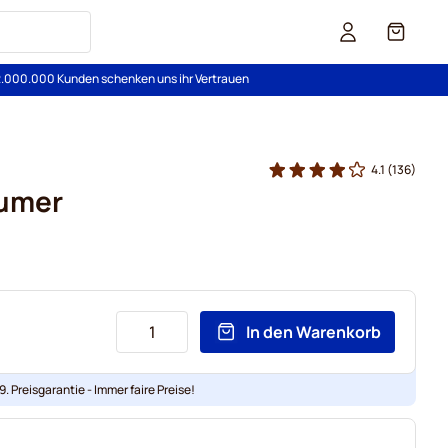
Cart
2.000.000 Kunden schenken uns ihr Vertrauen
4.1
(136)
umer
In den Warenkorb
. Preisgarantie - Immer faire Preise!