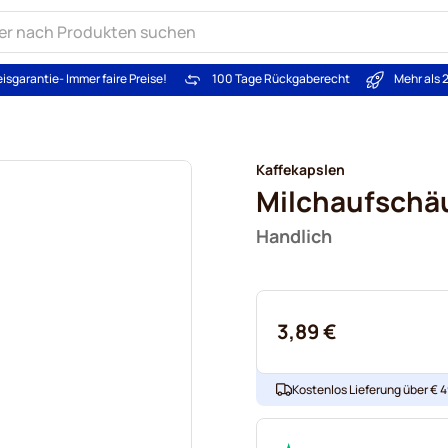
eisgarantie
- Immer faire Preise!
100 Tage Rückgaberecht
Mehr als 
Kaffekapslen
Milchaufschä
Handlich
3,89 €
Kostenlos Lieferung über € 49