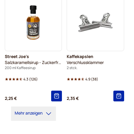
Street Joe's
Kaffekapslen
Salzkaramellsirup - Zuckerfreier
Verschlussklammer
200 ml Kaffeesirup
2 stck.
4.3
(
126
)
4.9
(
38
)
2,25 €
2,35 €
Mehr anzeigen