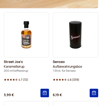
Street Joe's
Senseo
Karamellsirup
Aufbewahrungsbox
200 ml Kaffeesirup
1 Stck. für Senseo
4.7
(
72
)
4.6
(
339
)
3,99 €
6,19 €