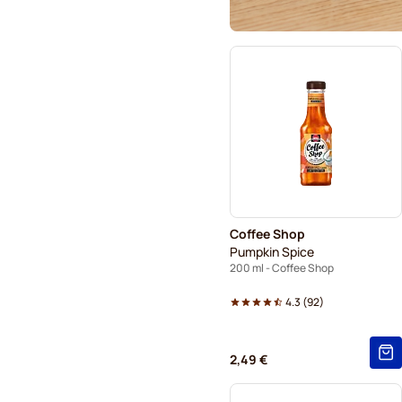
Coffee Shop
Pumpkin Spice
200 ml - Coffee Shop
4.3
(
92
)
2,49 €