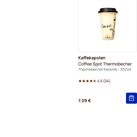
Kaffekapslen
Coffee Spot Thermobecher
Thermobecher Keramik – 300ml.
4.5
(
24
)
7,09 €