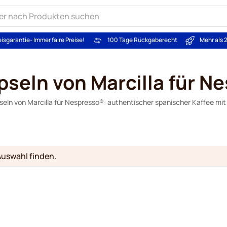
eisgarantie
- Immer faire Preise!
100 Tage Rückgaberecht
Mehr als 
pseln von Marcilla für N
seln von Marcilla für Nespresso®: authentischer spanischer Kaffee m
Auswahl finden.