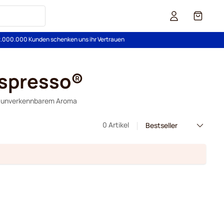
Cart
2.000.000 Kunden schenken uns ihr Vertrauen
espresso®
it unverkennbarem Aroma
0 Artikel