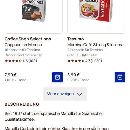
Coffee Shop Selections
Tassimo
Cappuccino Intenso
Morning Café Strong & Intense XL
16 Kapseln für Tassimo
21 Kapseln für Tassimo
Cappuccino
7 Intensität
Grande
8 Intensität
4.6
(
100
)
4.7
(
1.950
)
7,99 €
5,99 €
1,00 €
/ Tasse
0,29 €
/ Tasse
Mehr anzeigen
BESCHREIBUNG
Seit 1907 steht der spanische Marcilla für Spanischer
Qualitätskaffee.
Marcilla Cortado ist ein echter Klassiker in den südlichen