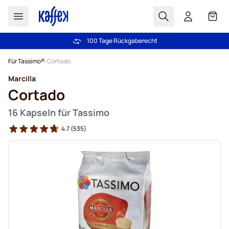
Suchen
Cart
100 Tage Rückgaberecht
Kostenlos Lieferung über € 49
Zum Inhalt springen
Für Tassimo®
Cortado
Marcilla
Cortado
16 Kapseln für Tassimo
4.7
(535)