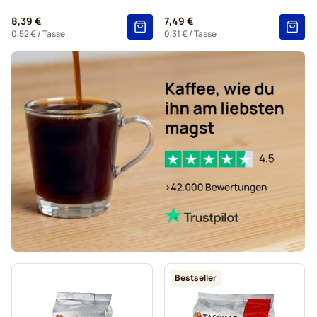
Kakao und Tee für Tassimo®
8,39 €
7,49 €
Kaffeekapseln von Gevalia für Tassimo
0,52 €
/ Tasse
0,31 €
/ Tasse
Bestseller