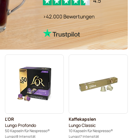
L'OR
Kaffekapslen
Lungo Profondo
Lungo Classic
50 Kapseln für Nespresso®
10 Kapseln für Nespresso®
Lungo
8 Intensität
Lungo
7 Intensität