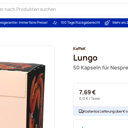
eisgarantie
- Immer faire Preise!
100 Tage Rückgaberecht
Mehr als 
KaffeK
Lungo
50 Kapseln für Nespr
7,69 €
0,15 €
/ Tasse
Kostenlos Lieferung über € 49