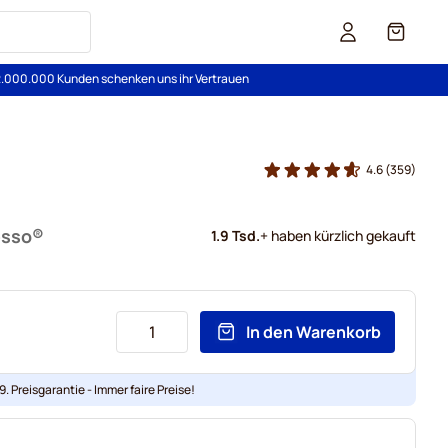
Cart
2.000.000 Kunden schenken uns ihr Vertrauen
4.6
(359)
esso®
1.9 Tsd.
+ haben kürzlich gekauft
In den Warenkorb
. Preisgarantie - Immer faire Preise!