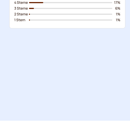
4 Sterne
17%
3 Sterne
6%
2 Sterne
1%
1 Stern
1%