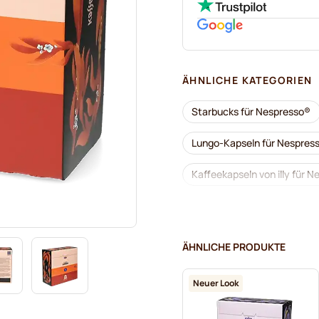
ÄHNLICHE KATEGORIEN
Starbucks für Nespresso®
Lungo-Kapseln für Nespres
Kaffeekapseln von illy für 
Kaffeekapseln von Café Roy
Zum Kaffee dazu für Nespr
ÄHNLICHE PRODUKTE
Kaffeekapseln von L'OR für
Neuer Look
Kaffeekapseln von Segafred