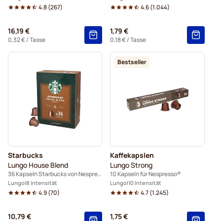
4.8
(
267
)
4.6
(
1.044
)
16,19 €
1,79 €
0,32 €
/ Tasse
0,18 €
/ Tasse
Bestseller
Starbucks
Kaffekapslen
Lungo House Blend
Lungo Strong
36 Kapseln Starbucks von Nespresso®
10 Kapseln für Nespresso®
Lungo
8 Intensität
Lungo
10 Intensität
4.9
(
70
)
4.7
(
1.245
)
10,79 €
1,75 €