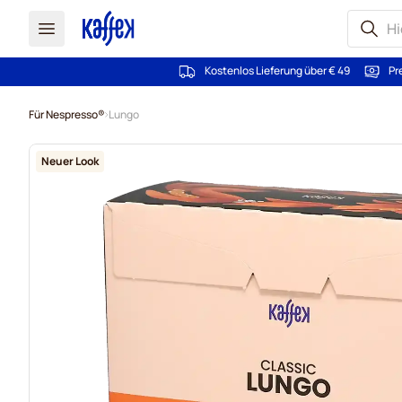
Kostenlos Lieferung über € 49
Pr
Zum Inhalt springen
Für Nespresso®
Lungo
Neuer Look