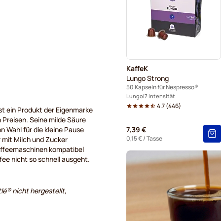
Kaffeekapseln von Café Ren
Kapseln für Nespresso®
Kaffeekapseln von Belmio f
KaffeK
Kaffeekapseln von Garibaldi
Lungo Strong
50 Kapseln für Nespresso®
Kaffeekapseln von Tonino L
Lungo
7 Intensität
4.7
(
446
)
st ein Produkt der Eigenmarke
n Preisen. Seine milde Säure
n Wahl für die kleine Pause
7,39 €
0,15 €
/ Tasse
 mit Milch und Zucker
affeemaschinen kompatibel
fee nicht so schnell ausgeht.
lé® nicht hergestellt,