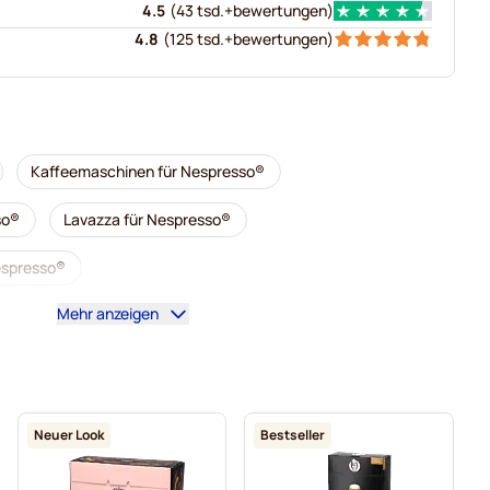
4.5
(
43 tsd.+
bewertungen
)
4.8
(
125 tsd.+
bewertungen
)
Kaffeemaschinen für Nespresso®
so®
Lavazza für Nespresso®
Nespresso®
Mehr anzeigen
al für Nespresso®
Zubehör für Nespresso®
esso®
Entkalkung und Reinigung für Nespresso®
 Nespresso®
Neuer Look
Bestseller
o für Nespresso®