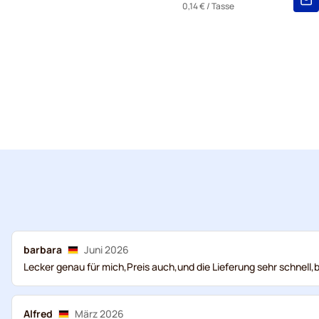
0,14 €
/ Tasse
5+
=
1,46 €
1
=
1,54 €
barbara
Juni 2026
Lecker genau für mich,Preis auch,und die Lieferung sehr schnell,b
Alfred
März 2026