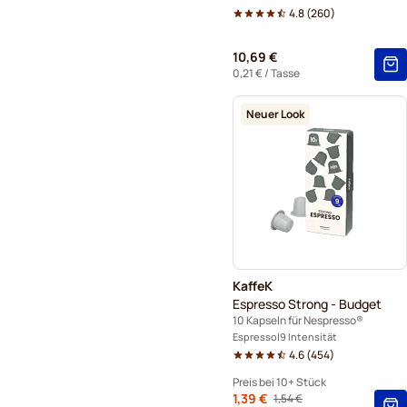
4.8
(
260
)
10,69 €
0,21 €
/ Tasse
Neuer Look
KaffeK
Espresso Strong - Budget
10 Kapseln für Nespresso®
Espresso
9 Intensität
4.6
(
454
)
Preis bei 10+ Stück
Von
1,39 €
1,54 €
Regulärer Preis
10+
=
1,39 €