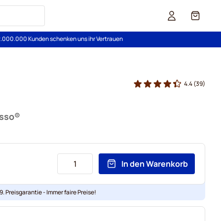
Cart
2.000.000 Kunden schenken uns ihr Vertrauen
4.4
(39)
esso®
In den Warenkorb
. Preisgarantie - Immer faire Preise!