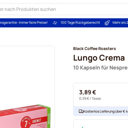
eisgarantie
- Immer faire Preise!
100 Tage Rückgaberecht
Mehr als 
Black Coffee Roasters
Lungo Crema
10 Kapseln für Nespr
3,89 €
0,39 €
/ Tasse
Kostenlos Lieferung über € 49