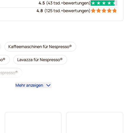
4.5
(
43 tsd.+
bewertungen
)
4.8
(
125 tsd.+
bewertungen
)
Kaffeemaschinen für Nespresso®
so®
Lavazza für Nespresso®
Nespresso®
Mehr anzeigen
al für Nespresso®
Zubehör für Nespresso®
esso®
Entkalkung und Reinigung für Nespresso®
 Nespresso®
o für Nespresso®