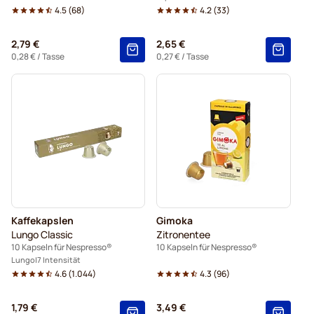
4.5
(
68
)
4.2
(
33
)
2,79 €
2,65 €
0,28 €
/ Tasse
0,27 €
/ Tasse
Kaffekapslen
Gimoka
Lungo Classic
Zitronentee
10 Kapseln für Nespresso®
10 Kapseln für Nespresso®
Lungo
7 Intensität
4.6
(
1.044
)
4.3
(
96
)
1,79 €
3,49 €