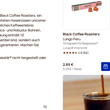
Kaffeekapseln von Café Ren
Kapseln für Nespresso®
lack Coffee Roasters, ein
östeten Haselnüssen und einer
liches Kaffeeerlebnis.
Kaffeekapseln von Belmio f
bica- und Robusta-Bohnen,
Black Coffee Roasters
ckung enthält 10
Kaffeekapseln von Garibaldi
Lungo Peru
atibel sind, sondern auch
10 Kapseln für Nespresso®
 garantieren. Machen Sie
Kaffeekapseln von Tonino L
Lungo
8 Intensität
4.6
(
64
)
estlé® nicht hergestellt oder
2,89 €
0,29 €
/ Tasse
10