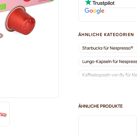
ÄHNLICHE KATEGORIEN
Starbucks für Nespresso®
Lungo-Kapseln für Nespres
Kaffeekapseln von illy für 
Kaffeekapseln von Café Roy
Zum Kaffee dazu für Nespr
ÄHNLICHE PRODUKTE
Kaffeekapseln von L'OR für
Kaffeekapseln von Segafred