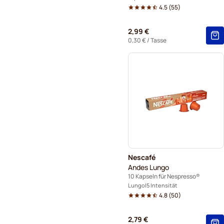
4.5
(
55
)
2,99 €
0,30 €
/ Tasse
Nescafé
Andes Lungo
10 Kapseln für Nespresso®
Lungo
5 Intensität
4.8
(
50
)
2,79 €