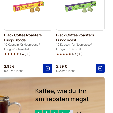
é für Nespresso®
Caffè Borbone für Nespresso®
Kaffeekapseln von Gevalia für Nespresso®
ür Nespresso®
Kaffeekapseln von Friele für Nespresso®
Black Coffee Roasters
Black Coffee Roasters
 für Nespresso®
Lungo Blonde
Lungo Roast
10 Kapseln für Nespresso®
10 Kapseln für Nespresso®
amborghini für Nespresso®
Für Nespresso®
Lungo
6 Intensität
Lungo
8 Intensität
4.4
(
66
)
4.3
(
98
)
2,95 €
2,89 €
0,30 €
/ Tasse
0,29 €
/ Tasse