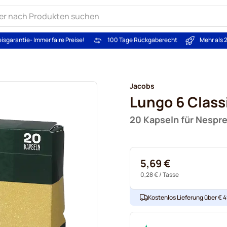
eisgarantie
- Immer faire Preise!
100 Tage Rückgaberecht
Mehr als 
Jacobs
Lungo 6 Class
20 Kapseln für Nespr
5,69 €
0,28 €
/ Tasse
Kostenlos Lieferung über € 49