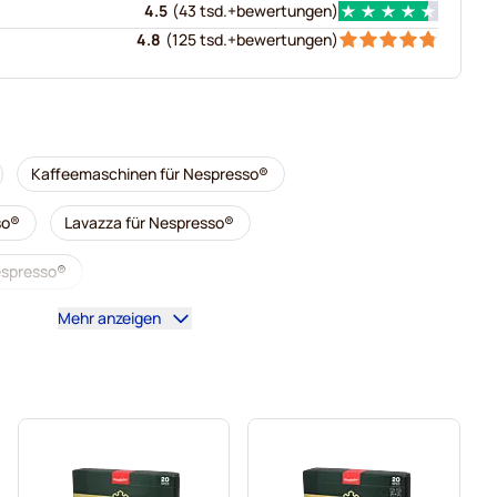
4.5
(
43 tsd.+
bewertungen
)
4.8
(
125 tsd.+
bewertungen
)
Kaffeemaschinen für Nespresso®
so®
Lavazza für Nespresso®
Nespresso®
Mehr anzeigen
al für Nespresso®
Zubehör für Nespresso®
esso®
Entkalkung und Reinigung für Nespresso®
 Nespresso®
o für Nespresso®