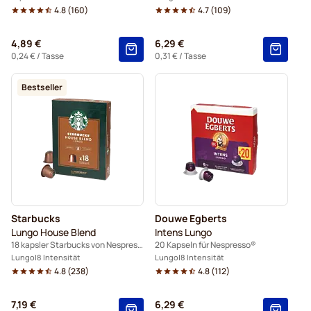
4.8
(
160
)
4.7
(
109
)
4,89 €
6,29 €
0,24 €
/ Tasse
0,31 €
/ Tasse
Bestseller
Starbucks
Douwe Egberts
Lungo House Blend
Intens Lungo
18 kapsler Starbucks von Nespresso®
20 Kapseln für Nespresso®
Lungo
8 Intensität
Lungo
8 Intensität
4.8
(
238
)
4.8
(
112
)
7,19 €
6,29 €