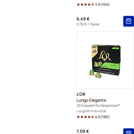
4.9
(
104
)
6,49 €
0,32 €
/ Tasse
L'OR
Lungo Elegante
20 Kapseln für Nespresso®
Lungo
6 Intensität
4.9
(
180
)
7,09 €