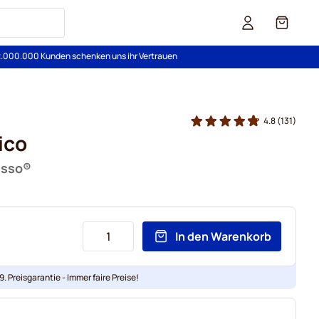
Cart
2.000.000 Kunden schenken uns ihr Vertrauen
4.8
(131)
ico
esso®
In den Warenkorb
. Preisgarantie - Immer faire Preise!