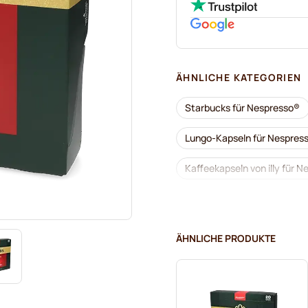
ÄHNLICHE KATEGORIEN
Starbucks für Nespresso®
Lungo-Kapseln für Nespres
Kaffeekapseln von illy für 
Kaffeekapseln von Café Roy
Zum Kaffee dazu für Nespr
ÄHNLICHE PRODUKTE
Kaffeekapseln von L'OR für
Kaffeekapseln von Segafred