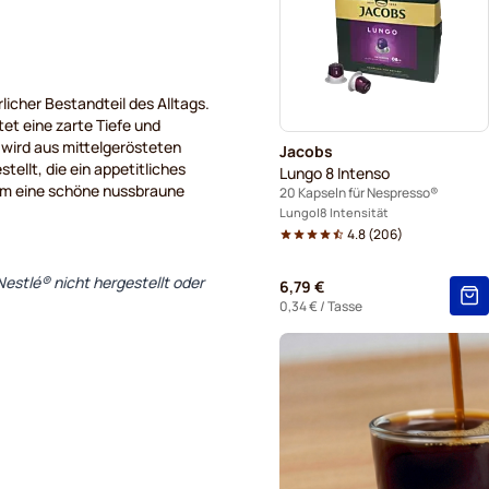
Kaffeekapseln von Café Ren
Kapseln für Nespresso®
icher Bestandteil des Alltags.
Kaffeekapseln von Belmio f
t eine zarte Tiefe und
e wird aus mittelgerösteten
Jacobs
Kaffeekapseln von Garibaldi
ellt, die ein appetitliches
Lungo 8 Intenso
m eine schöne nussbraune
20 Kapseln für Nespresso®
Kaffeekapseln von Tonino L
Lungo
8 Intensität
4.8
(
206
)
estlé® nicht hergestellt oder
6,79 €
0,34 €
/ Tasse