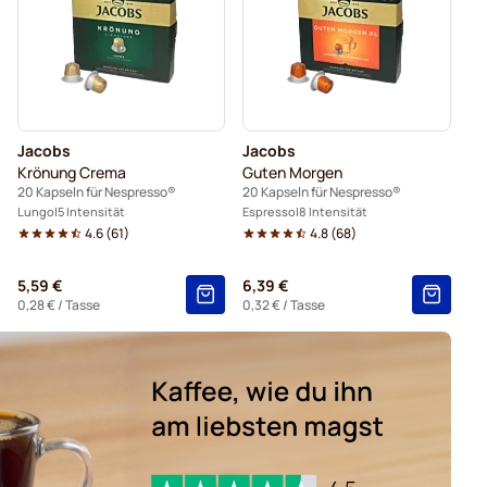
é für Nespresso®
Caffè Borbone für Nespresso®
Kaffeekapseln von Gevalia für Nespresso®
ür Nespresso®
Kaffeekapseln von Friele für Nespresso®
Jacobs
Jacobs
 für Nespresso®
Krönung Crema
Guten Morgen
20 Kapseln für Nespresso®
20 Kapseln für Nespresso®
amborghini für Nespresso®
Für Nespresso®
Lungo
5 Intensität
Espresso
8 Intensität
4.6
(
61
)
4.8
(
68
)
5,59 €
6,39 €
0,28 €
/ Tasse
0,32 €
/ Tasse