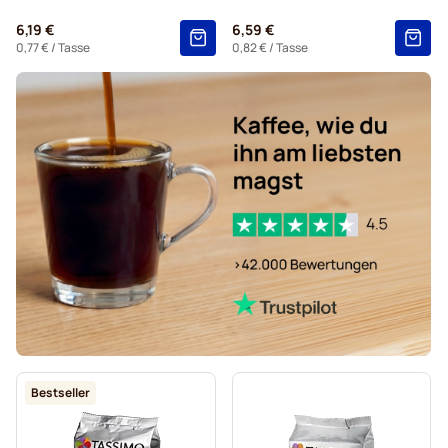
Kakao und Tee für Tassimo®
6,19 €
6,59 €
Kaffeekapseln von Gevalia für Tassimo
0,77 €
/ Tasse
0,82 €
/ Tasse
Bestseller