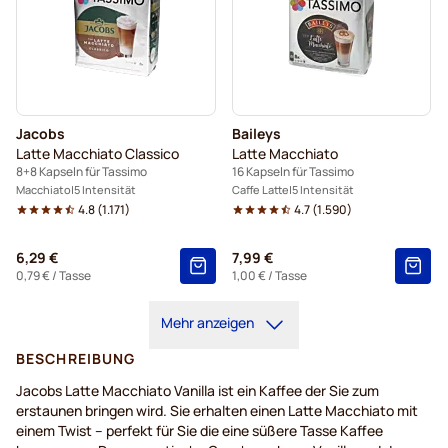
Jacobs
Baileys
Latte Macchiato Classico
Latte Macchiato
8+8 Kapseln für Tassimo
16 Kapseln für Tassimo
Macchiato
5 Intensität
Caffe Latte
5 Intensität
4.8
(
1.171
)
4.7
(
1.590
)
6,29 €
7,99 €
0,79 €
/ Tasse
1,00 €
/ Tasse
Mehr anzeigen
BESCHREIBUNG
Jacobs Latte Macchiato Vanilla ist ein Kaffee der Sie zum
erstaunen bringen wird. Sie erhalten einen Latte Macchiato mit
einem Twist – perfekt für Sie die eine süßere Tasse Kaffee