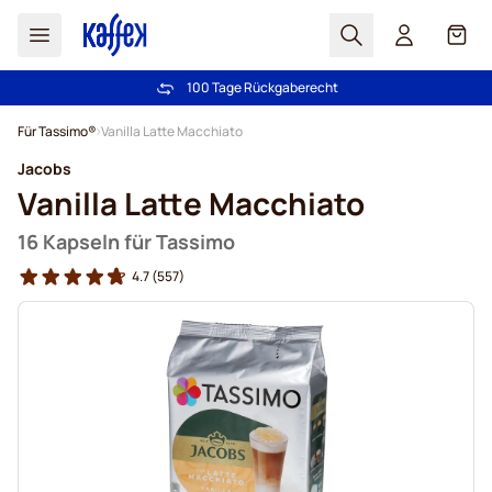
Suchen
Cart
100 Tage Rückgaberecht
Kostenlos Lieferung über € 49
Zum Inhalt springen
Für Tassimo®
Vanilla Latte Macchiato
Jacobs
Vanilla Latte Macchiato
16 Kapseln für Tassimo
4.7
(557)