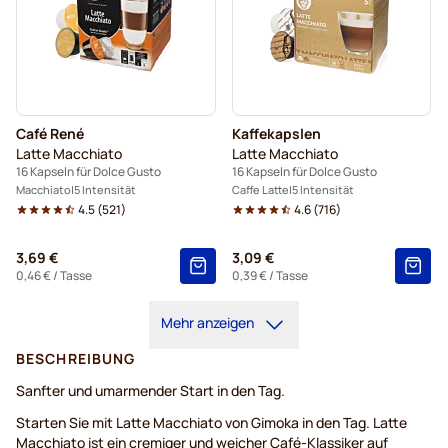
Café René
Kaffekapslen
Latte Macchiato
Latte Macchiato
16 Kapseln für Dolce Gusto
16 Kapseln für Dolce Gusto
Macchiato
5 Intensität
Caffe Latte
5 Intensität
4.5
(
521
)
4.6
(
716
)
3,69 €
3,09 €
0,46 €
/ Tasse
0,39 €
/ Tasse
Mehr anzeigen
BESCHREIBUNG
Sanfter und umarmender Start in den Tag.
Starten Sie mit Latte Macchiato von Gimoka in den Tag. Latte
Macchiato ist ein cremiger und weicher Café-Klassiker auf