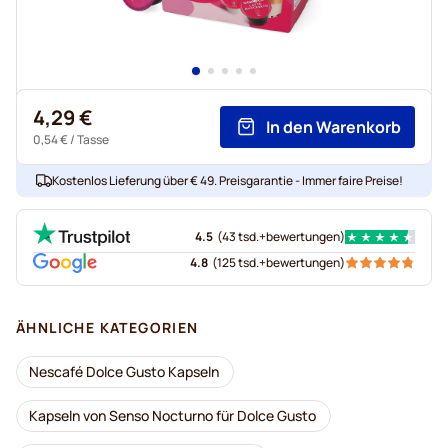
4,29 €
In den Warenkorb
0,54 €
/ Tasse
Kostenlos Lieferung über € 49. Preisgarantie - Immer faire Preise!
4.5
(
43 tsd.+
bewertungen
)
4.8
(
125 tsd.+
bewertungen
)
ÄHNLICHE KATEGORIEN
Nescafé Dolce Gusto Kapseln
Kapseln von Senso Nocturno für Dolce Gusto