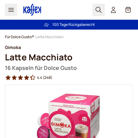
Suchen
Cart
100 Tage Rückgaberecht
Kostenlos Lieferung über € 49
Zum Inhalt springen
Für Dolce Gusto®
Latte Macchiato
Gimoka
Latte Macchiato
16 Kapseln für Dolce Gusto
4.4
(248)