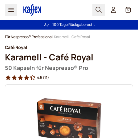
Suchen
Cart
100 Tage Rückgaberecht
Kostenlos Lieferung über € 49
Zum Inhalt springen
Für Nespresso® Professional
Karamell - Café Royal
Café Royal
Karamell - Café Royal
50 Kapseln für Nespresso® Pro
4.5
(11)