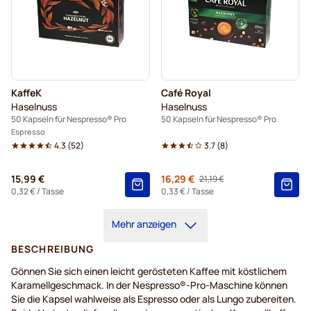
KaffeK
Café Royal
Haselnuss
Haselnuss
50 Kapseln für Nespresso® Pro
50 Kapseln für Nespresso® Pro
Espresso
4.3
(
52
)
3.7
(
8
)
15,99 €
Von
16,29 €
21,19 €
Regulärer Preis
0,32 €
/ Tasse
0,33 €
/ Tasse
Mehr anzeigen
BESCHREIBUNG
Gönnen Sie sich einen leicht gerösteten Kaffee mit köstlichem
Karamellgeschmack. In der Nespresso®-Pro-Maschine können
Sie die Kapsel wahlweise als Espresso oder als Lungo zubereiten.