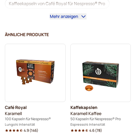
Kaffeekapseln von Café Royal für Nespresso® Pro
Mehr anzeigen
Kaffeemaschinen für Nespresso® Professional
Zubehör für Nespresso® Professional
ÄHNLICHE PRODUKTE
Entkoffeinierter Kaffee für Nespresso® Pro
Entkalkung und Reinigung für Nespresso® Pro
Kapseln für Nespresso® Professional
Kapseln von Gimoka für Nespresso® Pro
Kaffeekapseln für NEspresso® pro
Café Royal
Kaffekapslen
Kaffekapslen für Nespresso® Professional
Karamell
Karamell Kaffee
100 Kapseln für Nespresso®
50 Kapseln für Nespresso® Pro
Lungo
4 Intensität
Espresso
4 Intensität
4.9
(
146
)
4.6
(
78
)