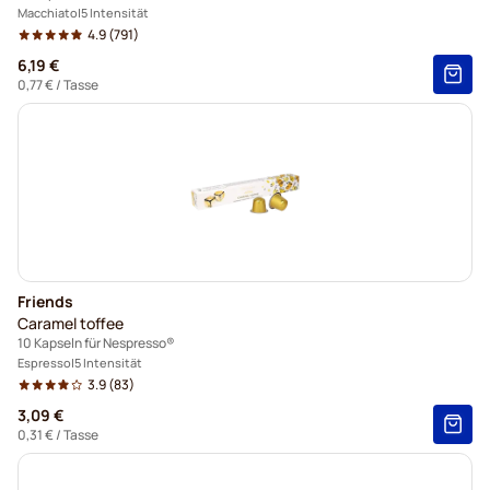
Macchiato
5 Intensität
4.9
(791)
6,19 €
0,77 €
/ Tasse
Friends
Caramel toffee
10 Kapseln für Nespresso®
Espresso
5 Intensität
3.9
(83)
3,09 €
0,31 €
/ Tasse