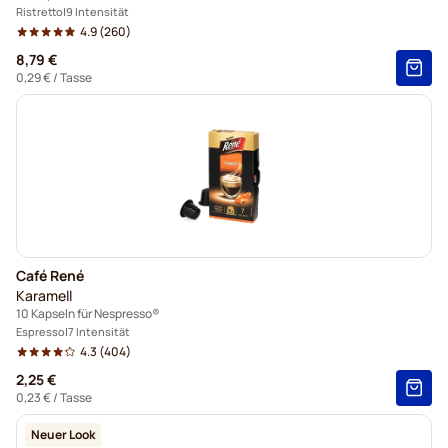
Ristretto
9 Intensität
4.9
(260)
8,79 €
0,29 €
/ Tasse
Café René
Karamell
10 Kapseln für Nespresso®
Espresso
7 Intensität
4.3
(404)
2,25 €
0,23 €
/ Tasse
Neuer Look