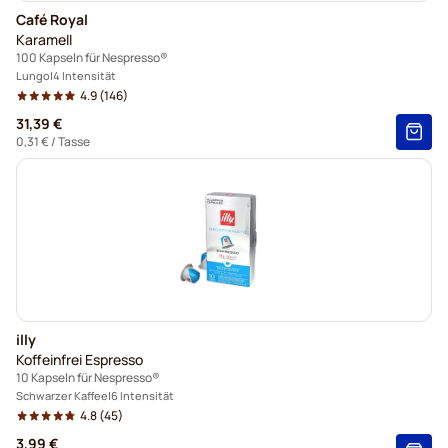
Café Royal
Karamell
100 Kapseln für Nespresso®
Lungo
4 Intensität
4.9
(146)
31,39 €
0,31 €
/ Tasse
illy
Koffeinfrei Espresso
10 Kapseln für Nespresso®
Schwarzer Kaffee
6 Intensität
4.8
(45)
3,99 €