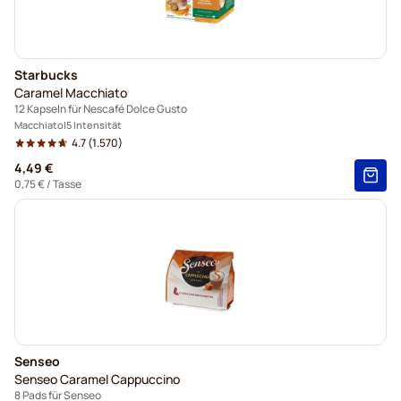
Starbucks
Caramel Macchiato
12 Kapseln für Nescafé Dolce Gusto
Macchiato
5 Intensität
4.7
(1.570)
4,49 €
0,75 €
/ Tasse
Senseo
Senseo Caramel Cappuccino
8 Pads für Senseo