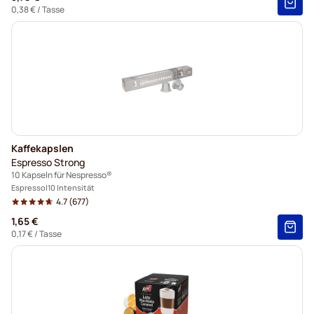
0,38 €
/ Tasse
Kaffekapslen
Espresso Strong
10 Kapseln für Nespresso®
Espresso
10 Intensität
4.7
(677)
1,65 €
0,17 €
/ Tasse