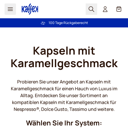
Suchen
Cart
100 Tage Rückgaberecht
Kostenlos Lieferung über € 49
Zum Inhalt springen
Kapseln mit
Karamellgeschmack
Probieren Sie unser Angebot an Kapseln mit
Karamellgeschmack für einen Hauch von Luxus im
Alltag. Entdecken Sie unser Sortiment an
kompatiblen Kapseln mit Karamellgeschmack für
Nespresso®, Dolce Gusto, Tassimo und weitere.
Wählen Sie Ihr System: