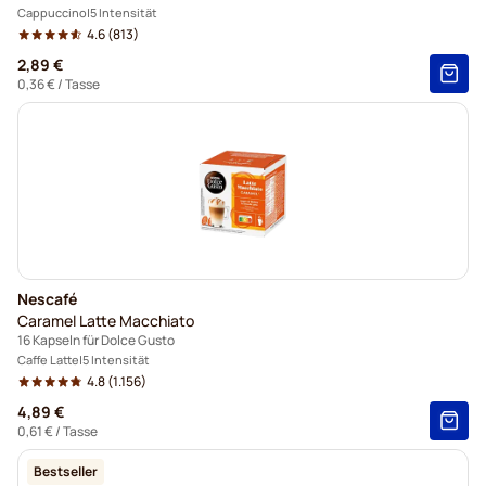
Cappuccino
5 Intensität
4.6
(813)
2,89 €
0,36 €
/ Tasse
Nescafé
Caramel Latte Macchiato
16 Kapseln für Dolce Gusto
Caffe Latte
5 Intensität
4.8
(1.156)
4,89 €
0,61 €
/ Tasse
Bestseller