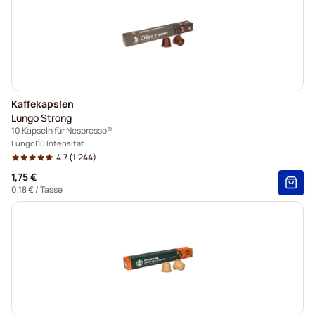
Kaffekapslen
Lungo Strong
10 Kapseln für Nespresso®
Lungo
10 Intensität
4.7
(1.244)
1,75 €
0,18 €
/ Tasse