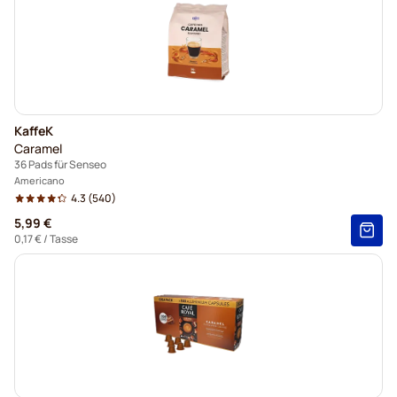
KaffeK
Caramel
36 Pads für Senseo
Americano
4.3
(540)
5,99 €
0,17 €
/ Tasse