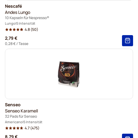
Nescafé
Andes Lungo
10 Kapseln für Nespresso®
Lungo
5 Intensität
4.8
(50)
2,79 €
0,28 €
/ Tasse
Senseo
Senseo Karamell
32 Pads für Senseo
Americano
5 Intensität
4.7
(475)
8,79 €