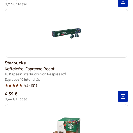
0,27 €
/ Tasse
Starbucks
Koffeinfrei Espresso Roast
10 Kapseln Starbucks von Nespresso®
Espresso
10 Intensität
4.7
(191)
4,39 €
0,44 €
/ Tasse