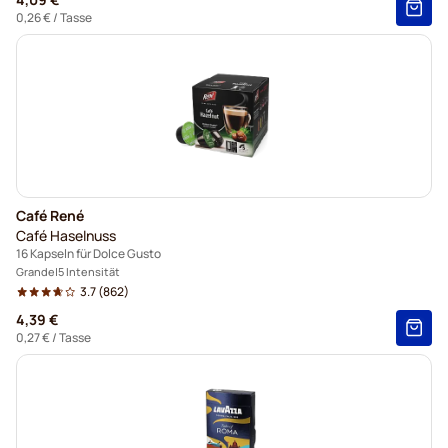
0,26 €
/ Tasse
Café René
Café Haselnuss
16 Kapseln für Dolce Gusto
Grande
5 Intensität
3.7
(862)
4,39 €
0,27 €
/ Tasse