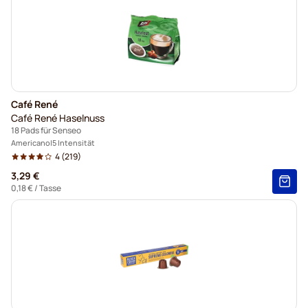
Café René
Café René Haselnuss
18 Pads für Senseo
Americano
5 Intensität
4
(219)
3,29 €
0,18 €
/ Tasse