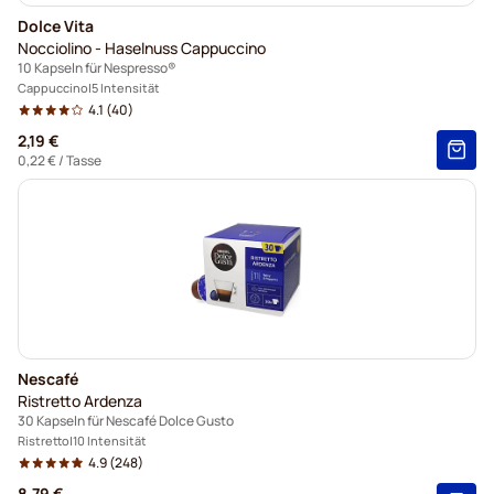
Dolce Vita
Nocciolino - Haselnuss Cappuccino
10 Kapseln für Nespresso®
Cappuccino
5 Intensität
4.1
(40)
2,19 €
0,22 €
/ Tasse
Nescafé
Ristretto Ardenza
30 Kapseln für Nescafé Dolce Gusto
Ristretto
10 Intensität
4.9
(248)
8,79 €