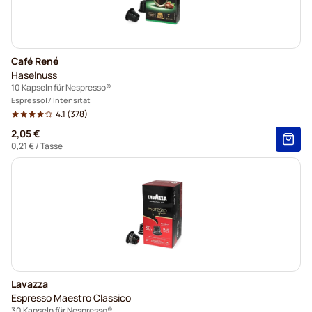
Café René
Haselnuss
10 Kapseln für Nespresso®
Espresso
7 Intensität
4.1
(378)
2,05 €
0,21 €
/ Tasse
Lavazza
Espresso Maestro Classico
30 Kapseln für Nespresso®