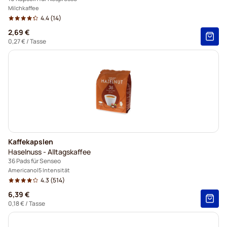
Milchkaffee
4.4
(14)
2,69 €
0,27 €
/ Tasse
Kaffekapslen
Haselnuss - Alltagskaffee
36 Pads für Senseo
Americano
5 Intensität
4.3
(514)
6,39 €
0,18 €
/ Tasse