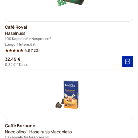
Café Royal
Haselnuss
100 Kapseln für Nespresso®
Lungo
4 Intensität
4.8
(120)
32,49 €
0,32 €
/ Tasse
Caffè Borbone
Nocciolino - Haselnuss Macchiato
10 Kapseln für Nespresso®