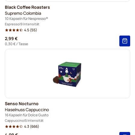
Black Coffee Roasters
Supremo Colombia
10 Kapseln für Nespresso®
Espresso
9 Intensität
4.5
(55)
2,99 €
0,30 €
/ Tasse
Senso Nocturno
Haselnuss Cappuccino
16 Kapseln für Dolce Gusto
Cappuccino
5 Intensität
4.3
(666)
4,09 €