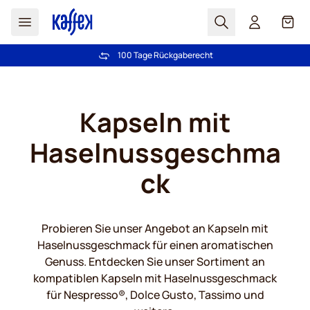
Suchen
Cart
100 Tage Rückgaberecht
Kostenlos Lieferung über € 49
Zum Inhalt springen
Kapseln mit
Haselnussgeschma
ck
Probieren Sie unser Angebot an Kapseln mit
Haselnussgeschmack für einen aromatischen
Genuss. Entdecken Sie unser Sortiment an
kompatiblen Kapseln mit Haselnussgeschmack
für Nespresso®, Dolce Gusto, Tassimo und