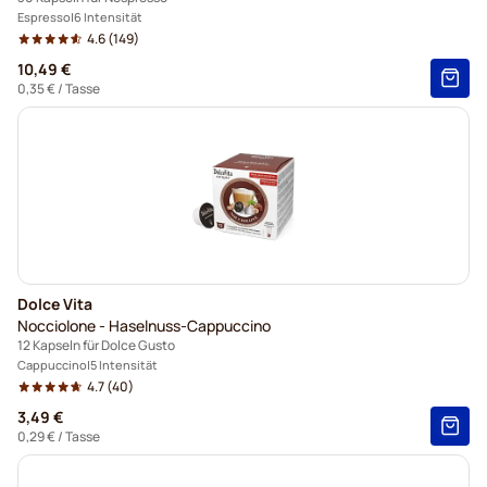
Espresso
6 Intensität
4.6
(149)
10,49 €
0,35 €
/ Tasse
Dolce Vita
Nocciolone - Haselnuss-Cappuccino
12 Kapseln für Dolce Gusto
Cappuccino
5 Intensität
4.7
(40)
3,49 €
0,29 €
/ Tasse