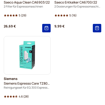
Saeco Aqua Clean CA6903/22
Saeco Entkalker CA6700/22
2 Filter für Espressomaschinen
2 Dosierungen für Espressomaschinen
5
(29)
5
(16)
26,69 €
9,99 €
Siemens
Siemens Espresso Care TZ80004B
Reinigungsset für EQ.300 Espressomaschine
4.6
(28)