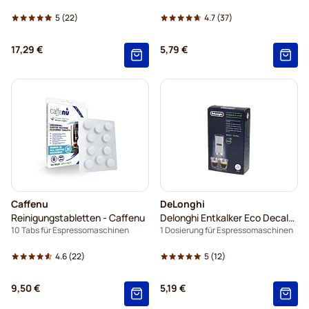
5
(22)
4.7
(37)
17,29 €
5,79 €
Caffenu
DeLonghi
Reinigungstabletten - Caffenu
Delonghi Entkalker Eco Decalk mini DLSC101
10 Tabs für Espressomaschinen
1 Dosierung für Espressomaschinen
4.6
(22)
5
(12)
9,50 €
5,19 €