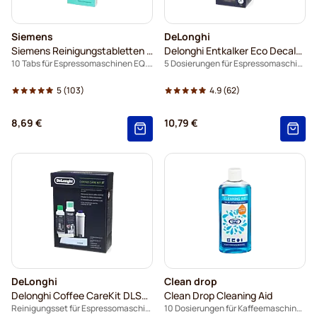
Siemens
DeLonghi
Siemens Reinigungstabletten TZ80001B
Delonghi Entkalker Eco Decalk DLSC500
10 Tabs für Espressomaschinen EQ.series
5 Dosierungen für Espressomaschinen
5
(103)
4.9
(62)
8,69 €
10,79 €
DeLonghi
Clean drop
Delonghi Coffee CareKit DLSC306
Clean Drop Cleaning Aid
Reinigungsset für Espressomaschinen
10 Dosierungen für Kaffeemaschinen