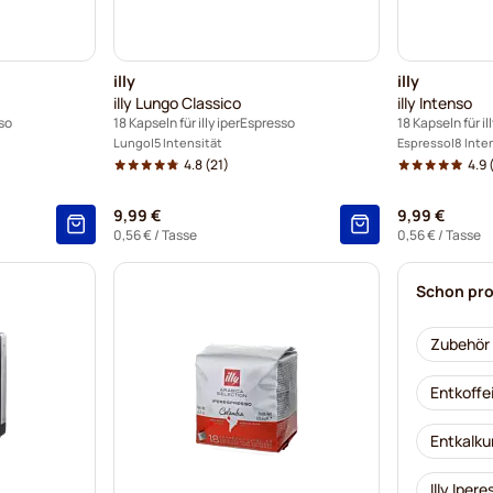
illy
illy
illy Lungo Classico
illy Intenso
sso
18 Kapseln für illy iperEspresso
18 Kapseln für i
Lungo
5 Intensität
Espresso
8 Inte
4.8
(21)
4.9
9,99 €
9,99 €
0,56 €
/ Tasse
0,56 €
/ Tasse
Schon pro
Zubehör f
Entkoffei
Entkalku
Illy Iper