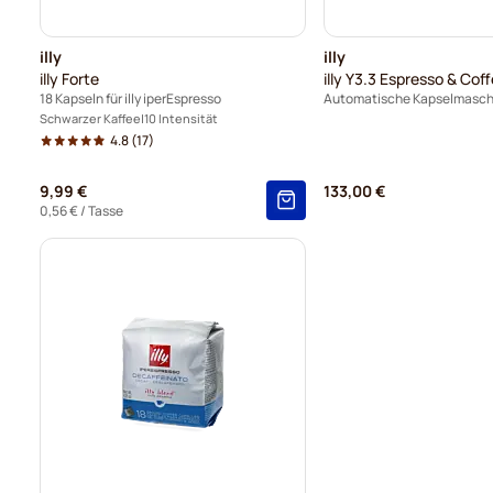
illy
illy
illy Forte
illy Y3.3 Espresso & Cof
18 Kapseln für illy iperEspresso
Automatische Kapselmasch
Schwarzer Kaffee
10 Intensität
4.8
(17)
9,99 €
133,00 €
0,56 €
/ Tasse