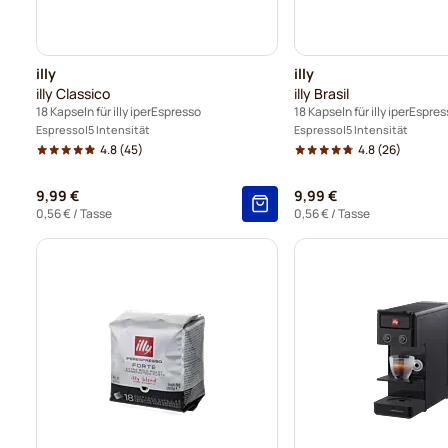
illy
illy
illy Classico
illy Brasil
18 Kapseln für illy iperEspresso
18 Kapseln für illy iperEspre
Espresso
5 Intensität
Espresso
5 Intensität
4.8
(45)
4.8
(26)
9,99 €
9,99 €
0,56 €
/ Tasse
0,56 €
/ Tasse