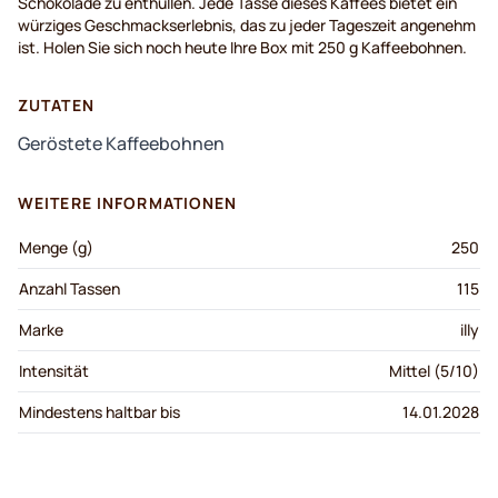
Schokolade
zu
enthüllen
.
Jede
Tasse dieses
Kaffees
bietet
ein
würziges
Geschmackserlebnis
, das
zu
jeder
Tageszeit
angenehm
ist
. Holen Sie
sich
noch
heute
Ihre
Box
mit
250 g
Kaffeebohnen
.
ZUTATEN
Geröstete Kaffeebohnen
WEITERE INFORMATIONEN
Menge (g)
250
Anzahl Tassen
115
Marke
illy
Intensität
Mittel (5/10)
Mindestens haltbar bis
14.01.2028