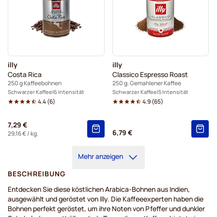
illy
illy
Costa Rica
Classico Espresso Roast
250 g Kaffeebohnen
250 g. Gemahlener Kaffee
Schwarzer Kaffee
6 Intensität
Schwarzer Kaffee
5 Intensität
4.4
(
6
)
4.9
(
65
)
7,29 €
6,79 €
29,16 €
/ kg.
Mehr anzeigen
BESCHREIBUNG
Entdecken
Sie
diese
köstlichen
Arabica-Bohnen
aus
Indien
,
ausgewählt
und
geröstet
von Illy. Die
Kaffeeexperten
haben
die
Bohnen
perfekt
geröstet
, um
ihre
Noten von Pfeffer und
dunkler