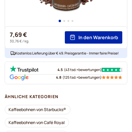
7,69 €
In den Warenkorb
30,76 €
/ kg.
Kostenlos Lieferung über € 49. Preisgarantie - Immer faire Preise!
4.5
(
43 tsd.+
bewertungen
)
4.8
(
125 tsd.+
bewertungen
)
ÄHNLICHE KATEGORIEN
Kaffeebohnen von Starbucks®
Kaffeebohnen von Café Royal