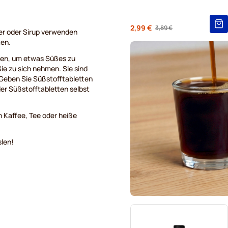
Von
2,99 €
3,89 €
Regulärer Preis
er oder Sirup verwenden
ten.
chen, um etwas Süßes zu
ie zu sich nehmen. Sie sind
 Geben Sie Süßstofftabletten
der Süßstofftabletten selbst
en Kaffee, Tee oder heiße
slen!