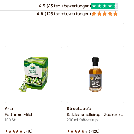
4.5
(
43 tsd.+
bewertungen
)
4.8
(
125 tsd.+
bewertungen
)
Arla
Street Joe's
Fettarme Milch
Salzkaramellsirup - Zuckerfreier
100 St.
200 ml Kaffeesirup
5
(
16
)
4.3
(
126
)