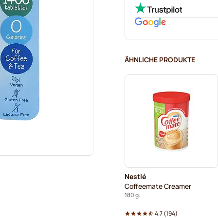
ÄHNLICHE PRODUKTE
Nestlé
Coffeemate Creamer
180 g.
4.7
(
194
)