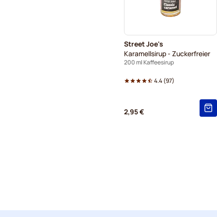
Street Joe's
Karamellsirup - Zuckerfreier
200 ml Kaffeesirup
4.4
(
97
)
2,95 €