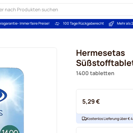
eisgarantie
- Immer faire Preise!
100 Tage Rückgaberecht
Mehr als 
Hermesetas
Süßstofftable
1400 tabletten
5,29 €
Kostenlos Lieferung über € 49