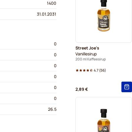
1400
31.01.2031
0
Street Joe's
Vanillesirup
0
200 ml Kaffeesirup
0
4.7
(
56
)
0
0
2,89 €
0
26.5