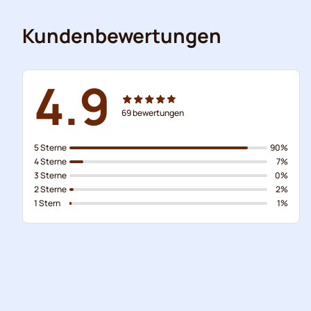
Kundenbewertungen
4.9
69
bewertungen
5 Sterne
90%
4 Sterne
7%
3 Sterne
0%
2 Sterne
2%
1 Stern
1%