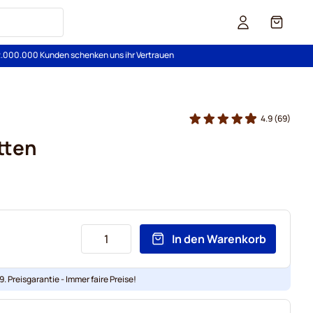
Cart
2.000.000 Kunden schenken uns ihr Vertrauen
4.9
(69)
tten
In den Warenkorb
. Preisgarantie - Immer faire Preise!