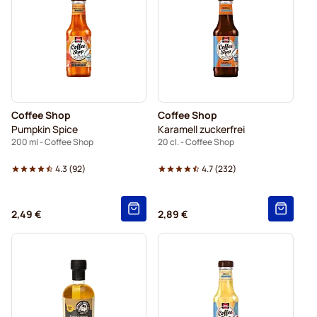
Coffee Shop
Coffee Shop
Pumpkin Spice
Karamell zuckerfrei
200 ml - Coffee Shop
20 cl. - Coffee Shop
4.3
(
92
)
4.7
(
232
)
2,49 €
2,89 €