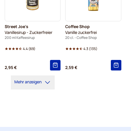
Street Joe's
Coffee Shop
Vanillesirup - Zuckerfreier
Vanille zuckerfrei
200 ml Kaffeesirup
20 cl. - Coffee Shop
4.4
(
69
)
4.3
(
135
)
2,95 €
2,59 €
Mehr anzeigen