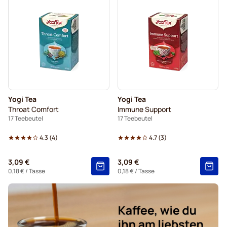
Yogi Tea
Yogi Tea
Throat Comfort
Immune Support
17 Teebeutel
17 Teebeutel
4.3
(
4
)
4.7
(
3
)
3,09 €
3,09 €
0,18 €
/ Tasse
0,18 €
/ Tasse