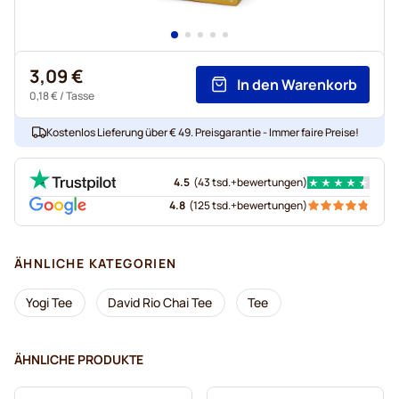
3,09 €
In den Warenkorb
0,18 €
/ Tasse
Kostenlos Lieferung über € 49. Preisgarantie - Immer faire Preise!
4.5
(
43 tsd.+
bewertungen
)
4.8
(
125 tsd.+
bewertungen
)
ÄHNLICHE KATEGORIEN
Yogi Tee
David Rio Chai Tee
Tee
ÄHNLICHE PRODUKTE