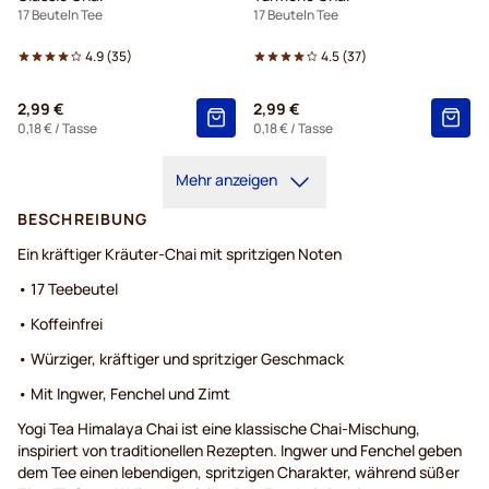
17 Beuteln Tee
17 Beuteln Tee
4.9
(
35
)
4.5
(
37
)
2,99 €
2,99 €
0,18 €
/ Tasse
0,18 €
/ Tasse
Mehr anzeigen
BESCHREIBUNG
Ein kräftiger Kräuter-Chai mit spritzigen Noten
• 17 Teebeutel
• Koffeinfrei
• Würziger, kräftiger und spritziger Geschmack
• Mit Ingwer, Fenchel und Zimt
Yogi Tea Himalaya Chai ist eine klassische Chai-Mischung,
inspiriert von traditionellen Rezepten. Ingwer und Fenchel geben
dem Tee einen lebendigen, spritzigen Charakter, während süßer