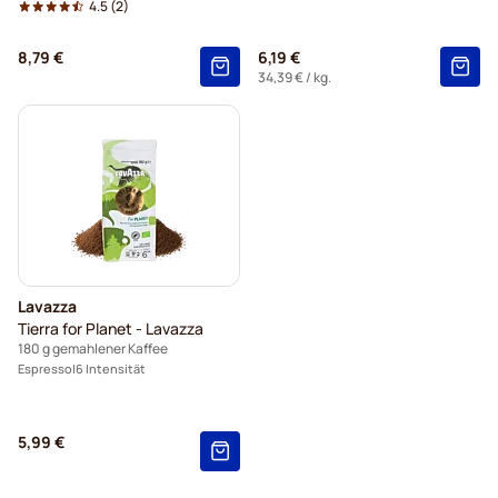
4.5
(2)
8,79 €
6,19 €
34,39 €
/ kg.
Lavazza
Tierra for Planet - Lavazza
180 g gemahlener Kaffee
Espresso
6 Intensität
5,99 €