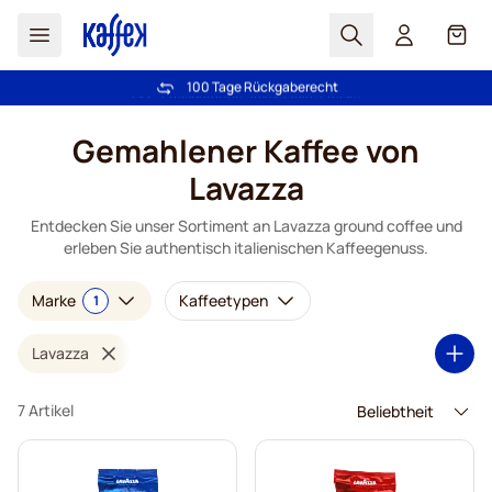
Suchen
Cart
100 Tage Rückgaberecht
Kostenlos Lieferung über € 49
Zum Inhalt springen
Gemahlener Kaffee von
Lavazza
Entdecken Sie unser Sortiment an Lavazza ground coffee und
erleben Sie authentisch italienischen Kaffeegenuss.
Marke
Kaffeetypen
1
Lavazza
7 Artikel