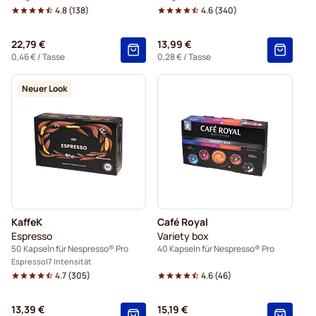
4.8
(
138
)
4.6
(
340
)
22,79 €
13,99 €
0,46 €
/ Tasse
0,28 €
/ Tasse
Neuer Look
KaffeK
Café Royal
Espresso
Variety box
50 Kapseln für Nespresso® Pro
40 Kapseln für Nespresso® Pro
Espresso
7 Intensität
4.7
(
305
)
4.6
(
46
)
13,39 €
15,19 €