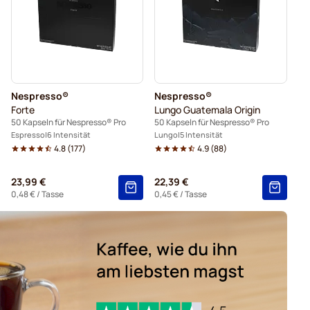
Nespresso®
Nespresso®
Forte
Lungo Guatemala Origin
50 Kapseln für Nespresso® Pro
50 Kapseln für Nespresso® Pro
Espresso
6 Intensität
Lungo
5 Intensität
4.8
(
177
)
4.9
(
88
)
23,99 €
22,39 €
0,48 €
/ Tasse
0,45 €
/ Tasse