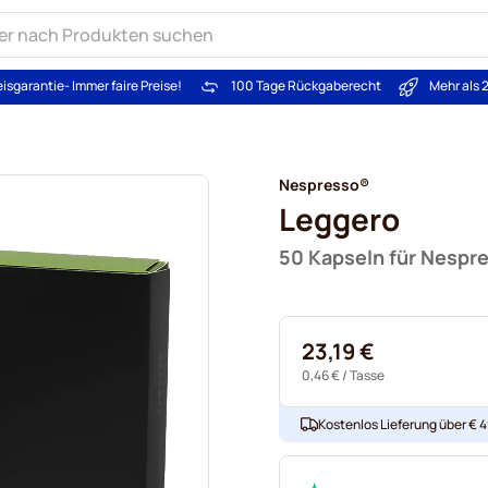
eisgarantie
- Immer faire Preise!
100 Tage Rückgaberecht
Mehr als 
Nespresso®
Leggero
50 Kapseln für Nespr
23,19 €
0,46 €
/ Tasse
Kostenlos Lieferung über € 49