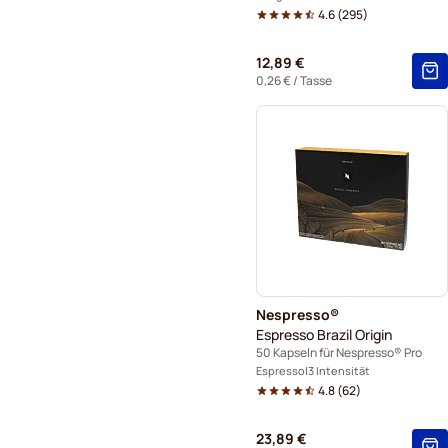
4.6
(
295
)
12,89 €
0,26 €
/ Tasse
Nespresso®
Espresso Brazil Origin
50 Kapseln für Nespresso® Pro
Espresso
3 Intensität
4.8
(
62
)
23,89 €