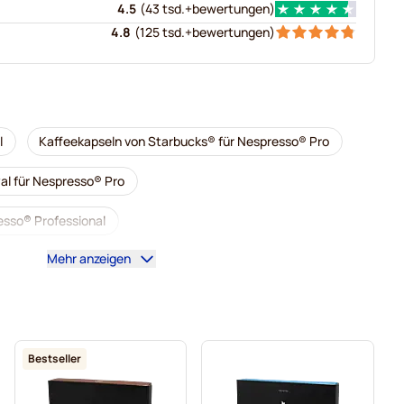
4.5
(
43 tsd.+
bewertungen
)
4.8
(
125 tsd.+
bewertungen
)
l
Kaffeekapseln von Starbucks® für Nespresso® Pro
al für Nespresso® Pro
sso® Professional
Mehr anzeigen
fessional
Entkoffeinierter Kaffee für Nespresso® Pro
ür Nespresso® Pro
Kapseln für Nespresso® Professional
presso® Pro
Kaffeekapseln für NEspresso® pro
Bestseller
® Professional