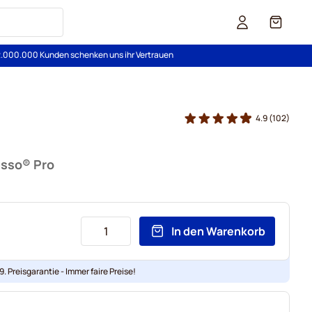
Cart
2.000.000 Kunden schenken uns ihr Vertrauen
4.9
(102)
esso® Pro
In den Warenkorb
. Preisgarantie - Immer faire Preise!