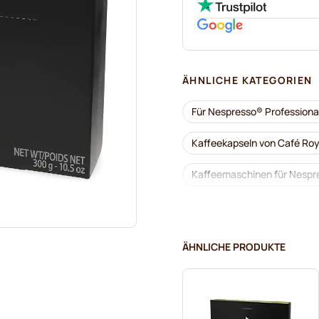
ÄHNLICHE KATEGORIEN
Für Nespresso® Professiona
Kaffeekapseln von Café Roy
Kaffeemaschinen für Nespre
Zubehör für Nespresso® Pro
Entkalkung und Reinigung f
ÄHNLICHE PRODUKTE
Kapseln von Gimoka für Nes
Kaffekapslen für Nespresso