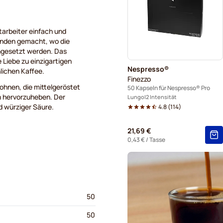
tarbeiter einfach und
kunden gemacht, wo die
ngesetzt werden. Das
 Liebe zu einzigartigen
Nespresso®
lichen Kaffee.
Finezzo
ohnen, die mittelgeröstet
50 Kapseln für Nespresso® Pro
n hervorzuheben. Der
Lungo
2 Intensität
 würziger Säure.
4.8
(
114
)
21,69 €
0,43 €
/ Tasse
50
50