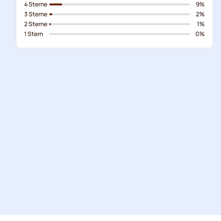
4 Sterne
9%
3 Sterne
2%
2 Sterne
1%
1 Stern
0%