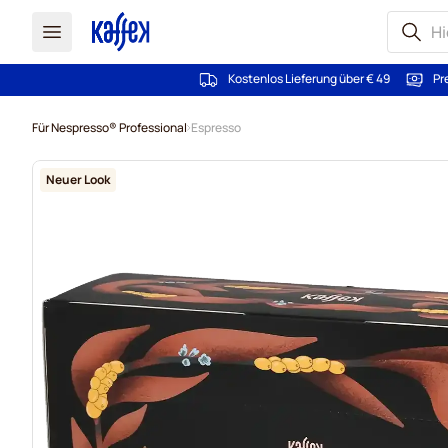
Kostenlos Lieferung über € 49
Pr
Zum Inhalt springen
Für Nespresso® Professional
Espresso
Neuer Look