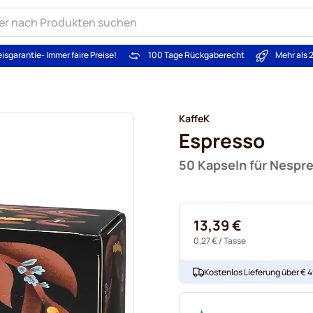
eisgarantie
- Immer faire Preise!
100 Tage Rückgaberecht
Mehr als 
KaffeK
Espresso
50 Kapseln für Nespr
13,39 €
0,27 €
/ Tasse
Kostenlos Lieferung über € 49