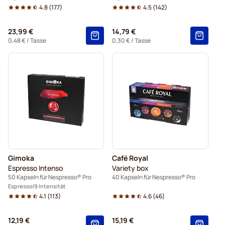
4.8
(
177
)
4.5
(
142
)
23,99 €
14,79 €
0,48 €
/ Tasse
0,30 €
/ Tasse
Gimoka
Café Royal
Espresso Intenso
Variety box
50 Kapseln für Nespresso® Pro
40 Kapseln für Nespresso® Pro
Espresso
9 Intensität
4.1
(
113
)
4.6
(
46
)
12,19 €
15,19 €