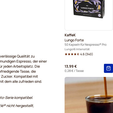
KaffeK
Lungo Forte
50 Kapseln für Nespresso® Pro
Lungo
6 Intensität
4.6
(
340
)
verlässige Qualität zu
lmundigen Espresso, der einer
r jeden Arbeitsplatz. Die
13,99 €
0,28 €
/ Tasse
friedigende Tasse, die
 Zucker. Kompatibel mit
t dem alle zufrieden sind.
to-Serie kompatibel.
lé® nicht hergestellt,