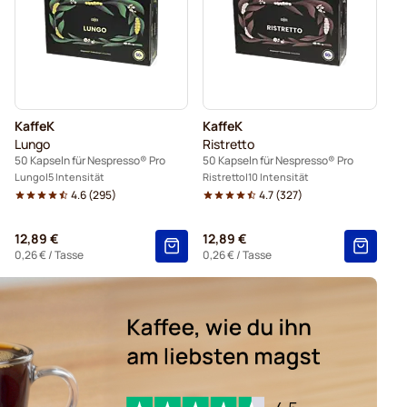
KaffeK
KaffeK
Lungo
Ristretto
50 Kapseln für Nespresso® Pro
50 Kapseln für Nespresso® Pro
Lungo
5 Intensität
Ristretto
10 Intensität
4.6
(
295
)
4.7
(
327
)
12,89 €
12,89 €
0,26 €
/ Tasse
0,26 €
/ Tasse