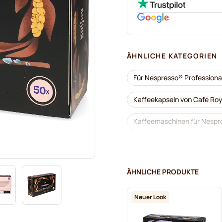
ÄHNLICHE KATEGORIEN
Für Nespresso® Professiona
Kaffeekapseln von Café Roy
Kaffeemaschinen für Nespre
Zubehör für Nespresso® Pro
Entkalkung und Reinigung f
ÄHNLICHE PRODUKTE
Kapseln von Gimoka für Nes
Neuer Look
Kaffekapslen für Nespresso