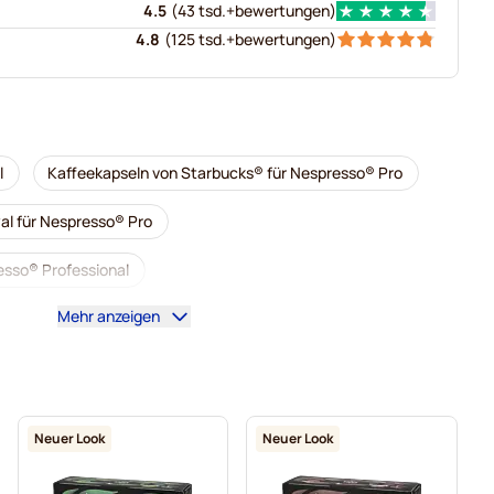
4.5
(
43 tsd.+
bewertungen
)
4.8
(
125 tsd.+
bewertungen
)
l
Kaffeekapseln von Starbucks® für Nespresso® Pro
al für Nespresso® Pro
sso® Professional
Mehr anzeigen
fessional
Entkoffeinierter Kaffee für Nespresso® Pro
ür Nespresso® Pro
Kapseln für Nespresso® Professional
presso® Pro
Kaffeekapseln für NEspresso® pro
Neuer Look
Neuer Look
® Professional