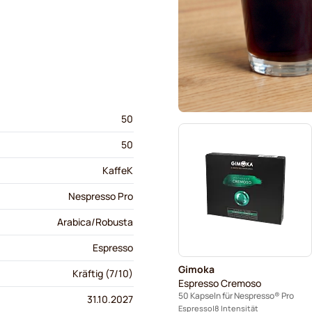
50
50
KaffeK
Nespresso Pro
Arabica/Robusta
Espresso
Gimoka
Kräftig (7/10)
Espresso Cremoso
50 Kapseln für Nespresso® Pro
31.10.2027
Espresso
8 Intensität