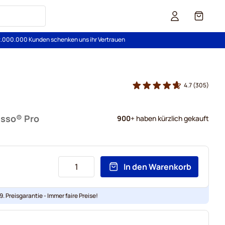
Cart
2.000.000 Kunden schenken uns ihr Vertrauen
4.7
(305)
esso® Pro
900
+ haben kürzlich gekauft
In den Warenkorb
. Preisgarantie - Immer faire Preise!