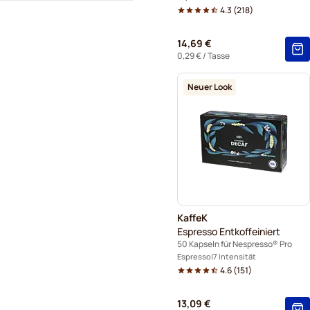
4.3
(
218
)
14,69 €
0,29 €
/ Tasse
Neuer Look
KaffeK
Espresso Entkoffeiniert
50 Kapseln für Nespresso® Pro
Espresso
7 Intensität
4.6
(
151
)
13,09 €