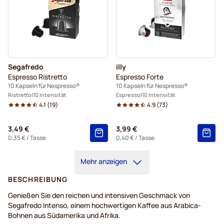
Segafredo
illy
Espresso Ristretto
Espresso Forte
10 Kapseln für Nespresso®
10 Kapseln für Nespresso®
Ristretto
10 Intensität
Espresso
10 Intensität
4.1
(
19
)
4.9
(
73
)
3,49 €
3,99 €
0,35 €
/ Tasse
0,40 €
/ Tasse
Mehr anzeigen
BESCHREIBUNG
Genießen Sie den reichen und intensiven Geschmack von
Segafredo Intenso, einem hochwertigen Kaffee aus Arabica-
Bohnen aus Südamerika und Afrika.