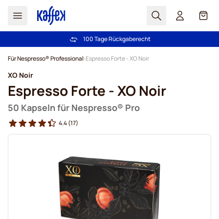
Suchen
Cart
100 Tage Rückgaberecht
Kostenlos Lieferung über € 49
Zum Inhalt springen
Für Nespresso® Professional
Espresso Forte - XO Noir
XO Noir
Espresso Forte - XO Noir
50 Kapseln für Nespresso® Pro
4.4
(17)