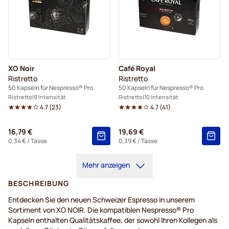
XO Noir
Café Royal
Ristretto
Ristretto
50 Kapseln für Nespresso® Pro
50 Kapseln für Nespresso® Pro
Ristretto
9 Intensität
Ristretto
10 Intensität
4.7
(
23
)
4.7
(
41
)
16,79 €
19,69 €
0,34 €
/ Tasse
0,39 €
/ Tasse
Mehr anzeigen
BESCHREIBUNG
Entdecken Sie den neuen Schweizer Espresso in unserem
Sortiment von XO NOIR. Die kompatiblen Nespresso® Pro
Kapseln enthalten Qualitätskaffee, der sowohl Ihren Kollegen als