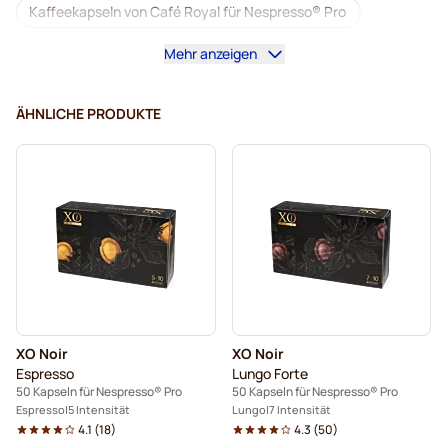
Kaffeekapseln von Café Royal für Nespresso® Pro
Mehr anzeigen
Kaffeemaschinen für Nespresso® Professional
Zubehör für Nespresso® Professional
ÄHNLICHE PRODUKTE
Entkoffeinierter Kaffee für Nespresso® Pro
Entkalkung und Reinigung für Nespresso® Pro
Kapseln für Nespresso® Professional
Kapseln von Gimoka für Nespresso® Pro
Kaffeekapseln für NEspresso® pro
XO Noir
XO Noir
Kaffekapslen für Nespresso® Professional
Espresso
Lungo Forte
50 Kapseln für Nespresso® Pro
50 Kapseln für Nespresso® Pro
Espresso
5 Intensität
Lungo
7 Intensität
4.1
(
18
)
4.3
(
50
)