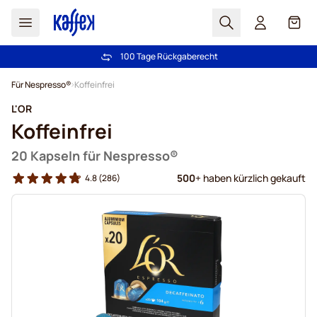
Suchen
Cart
100 Tage Rückgaberecht
Kostenlos Lieferung über € 49
Zum Inhalt springen
Für Nespresso®
Koffeinfrei
L'OR
Koffeinfrei
20 Kapseln für Nespresso®
500
+ haben kürzlich gekauft
4.8
(286)