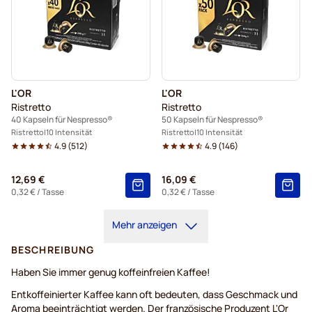
L'OR
L'OR
Ristretto
Ristretto
40 Kapseln für Nespresso®
50 Kapseln für Nespresso®
Ristretto
10 Intensität
Ristretto
10 Intensität
4.9
(
512
)
4.9
(
146
)
12,69 €
16,09 €
0,32 €
/ Tasse
0,32 €
/ Tasse
Mehr anzeigen
BESCHREIBUNG
Haben Sie immer genug koffeinfreien Kaffee!
Entkoffeinierter Kaffee kann oft bedeuten, dass Geschmack und
Aroma beeinträchtigt werden. Der französische Produzent L'Or