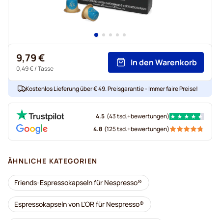
9,79 €
In den Warenkorb
0,49 €
/ Tasse
Kostenlos Lieferung über € 49. Preisgarantie - Immer faire Preise!
4.5
(
43 tsd.+
bewertungen
)
4.8
(
125 tsd.+
bewertungen
)
ÄHNLICHE KATEGORIEN
Friends-Espressokapseln für Nespresso®
Espressokapseln von L'OR für Nespresso®