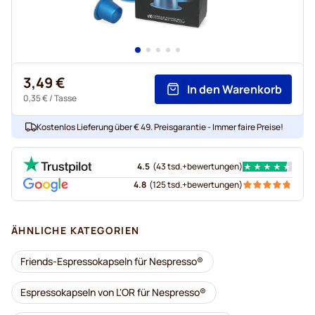
3,49 €
In den Warenkorb
0,35 €
/ Tasse
Kostenlos Lieferung über € 49. Preisgarantie - Immer faire Preise!
4.5
(
43 tsd.+
bewertungen
)
4.8
(
125 tsd.+
bewertungen
)
ÄHNLICHE KATEGORIEN
Friends-Espressokapseln für Nespresso®
Espressokapseln von L'OR für Nespresso®