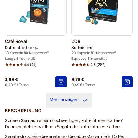
Café Royal
L'OR
Koffeinfrei Lungo
Koffeinfrei
10 Kapseln für Nespresso®
20 Kapseln für Nespresso®
Lungo
5 Intensität
Espresso
6 Intensität
4.4
(
41
)
4.8
(
287
)
3,99 €
9,79 €
0,40 €
/ Tasse
0,49 €
/ Tasse
Mehr anzeigen
BESCHREIBUNG
Suchen Sie nach einem hochwertigen, koffeinfreien Kaffee?
Dann empfehlen wir Ihnen Segafredos koffeinfreien Kaffee.
Segafredo ist eine bekannte und beliebte Marke, die in Cafés