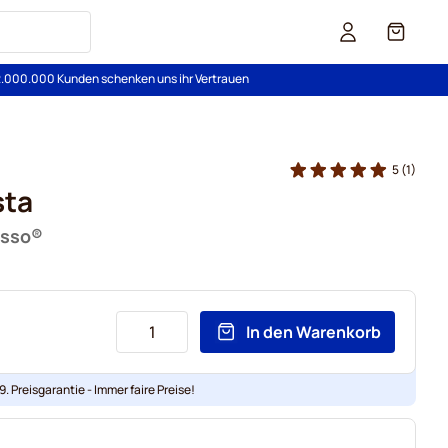
Cart
2.000.000 Kunden schenken uns ihr Vertrauen
5
(1)
sta
esso®
In den Warenkorb
. Preisgarantie - Immer faire Preise!