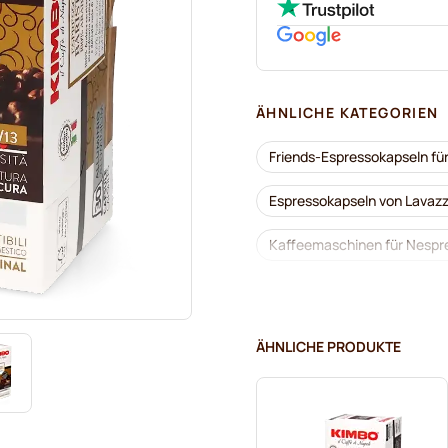
ÄHNLICHE KATEGORIEN
Friends-Espressokapseln fü
Espressokapseln von Lavazz
Kaffeemaschinen für Nespr
Lavazza für Nespresso®
Kaffeekapseln von Café Roy
ÄHNLICHE PRODUKTE
Zum Kaffee dazu für Nespr
Kaffeekapseln von L'OR für