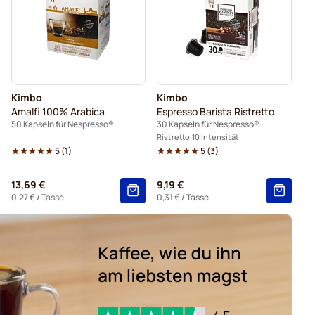
o für Nespresso®
é für Nespresso®
Caffè Borbone für Nespresso®
Kaffeekapseln von Gevalia für Nespresso®
Kimbo
Kimbo
ür Nespresso®
Kaffeekapseln von Friele für Nespresso®
Amalfi 100% Arabica
Espresso Barista Ristretto
50 Kapseln für Nespresso®
30 Kapseln für Nespresso®
Ristretto
10 Intensität
5
(
1
)
5
(
3
)
13,69 €
9,19 €
0,27 €
/ Tasse
0,31 €
/ Tasse