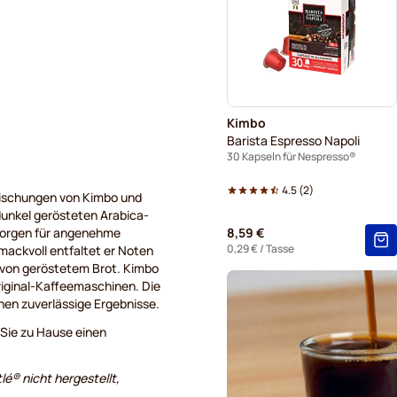
Kaffeekapseln von Segafred
Kaffeekapseln von Café Ren
Kapseln für Nespresso®
Kimbo
Kaffeekapseln von Belmio f
Barista Espresso Napoli
30 Kapseln für Nespresso®
4.5
(
2
)
Mischungen von Kimbo und
-dunkel gerösteten Arabica-
sorgen für angenehme
8,59 €
0,29 €
/ Tasse
ackvoll entfaltet er Noten
e von geröstetem Brot. Kimbo
iginal-Kaffeemaschinen. Die
hen zuverlässige Ergebnisse.
Sie zu Hause einen
lé® nicht hergestellt,