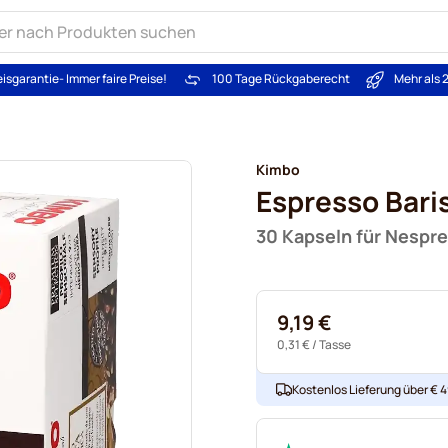
eisgarantie
- Immer faire Preise!
100 Tage Rückgaberecht
Mehr als 
Kimbo
Espresso Bari
30 Kapseln für Nespr
9,19 €
0,31 €
/ Tasse
Kostenlos Lieferung über € 49