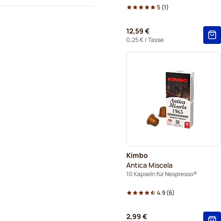
5
(
1
)
12,59 €
0,25 €
/ Tasse
Kimbo
Antica Miscela
10 Kapseln für Nespresso®
4.9
(
6
)
2,99 €