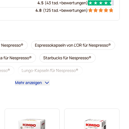
4.5
(
43 tsd.+
bewertungen
)
4.8
(
125 tsd.+
bewertungen
)
r Nespresso®
Espressokapseln von L'OR für Nespresso®
a für Nespresso®
Starbucks für Nespresso®
esso®
Lungo-Kapseln für Nespresso®
Mehr anzeigen
Kaffeekapseln von illy für Nespresso®
al für Nespresso®
Zubehör für Nespresso®
esso®
Entkalkung und Reinigung für Nespresso®
 Nespresso®