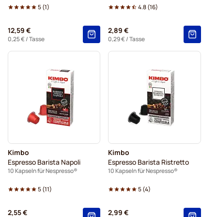
5
(
1
)
4.8
(
16
)
12,59 €
2,89 €
0,25 €
/ Tasse
0,29 €
/ Tasse
Kimbo
Kimbo
Espresso Barista Napoli
Espresso Barista Ristretto
10 Kapseln für Nespresso®
10 Kapseln für Nespresso®
5
(
11
)
5
(
4
)
2,55 €
2,99 €