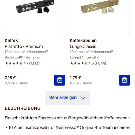
KaffeK
Kaffekapslen
Ristretto - Premium
Lungo Classic
10 Kapseln für Nespresso®
10 Kapseln für Nespresso®
Ristretto
10 Intensität
Lungo
7 Intensität
4.7
(
1.133
)
4.6
(
1.044
)
2,15 €
1,79 €
0,22 €
/ Tasse
0,18 €
/ Tasse
Mehr anzeigen
BESCHREIBUNG
Ein sehr kräftiger Espresso mit außergewöhnlichem Koffeingehalt
• 10 Aluminiumkapseln für Nespresso® Original-Kaffeemaschinen