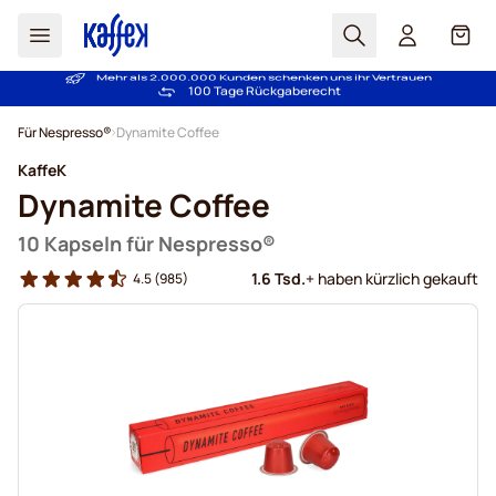
Suchen
Cart
Mehr als 2.000.000 Kunden schenken uns ihr Vertrauen
Kostenlos Lieferung über € 49
Preisgarantie
- Immer faire Preise!
100 Tage Rückgaberecht
Zum Inhalt springen
Für Nespresso®
Dynamite Coffee
KaffeK
Dynamite Coffee
10 Kapseln für Nespresso®
1.6 Tsd.
+ haben kürzlich gekauft
4.5
(985)