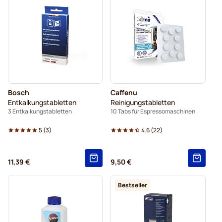
Bosch
Caffenu
Entkalkungstabletten
Reinigungstabletten
3 Entkalkungstabletten
10 Tabs für Espressomaschinen
5
(
3
)
4.6
(
22
)
11,39 €
9,50 €
Bestseller