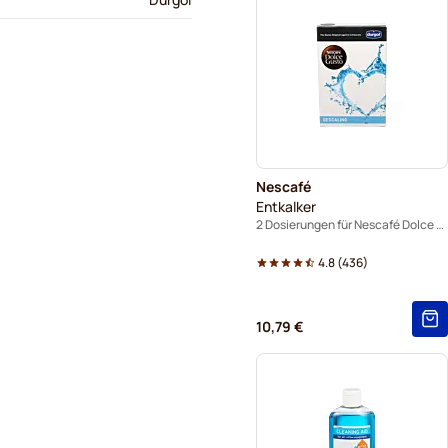
Nescafé
Entkalker
2 Dosierungen für Nescafé Dolce Gusto
4.8
(
436
)
10,79 €