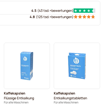
4.5
(
43 tsd.+
bewertungen
)
4.8
(
125 tsd.+
bewertungen
)
Kaffekapslen
Kaffekapslen
Flüssige Entkalkung
Entkalkungstabletten
Für alle Maschinen
Für alle Maschinen