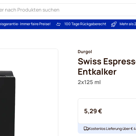
eisgarantie
- Immer faire Preise!
100 Tage Rückgaberecht
Mehr als 
Durgol
Swiss Espress
Entkalker
2x125 ml
5,29 €
Kostenlos Lieferung über € 49