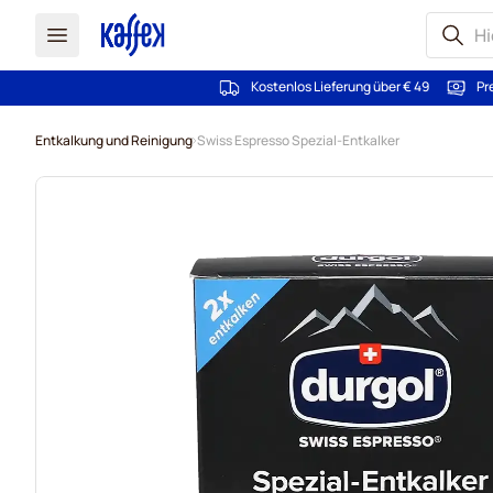
Kostenlos Lieferung über € 49
Pr
Zum Inhalt springen
Entkalkung und Reinigung
Swiss Espresso Spezial-Entkalker