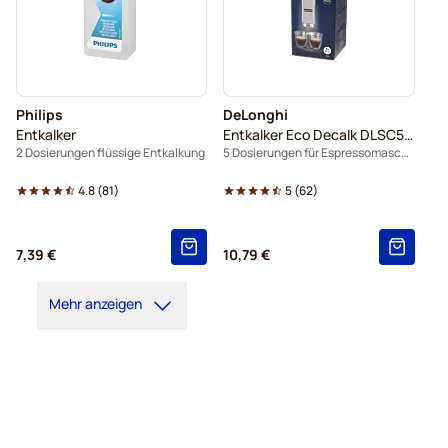
Philips
DeLonghi
Entkalker
Entkalker Eco Decalk DLSC500
2 Dosierungen flüssige Entkalkung
5 Dosierungen für Espressomaschinen
4.8
(
81
)
5
(
62
)
7,39 €
10,79 €
Mehr anzeigen