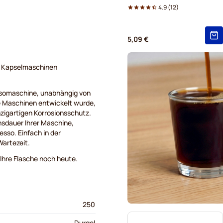
4.9
(
12
)
5,09 €
d Kapselmaschinen
essomaschine, unabhängig von
ge Maschinen entwickelt wurde,
inzigartigen Korrosionsschutz.
nsdauer Ihrer Maschine,
esso. Einfach in der
artezeit.
 Ihre Flasche noch heute.
250
Durgol