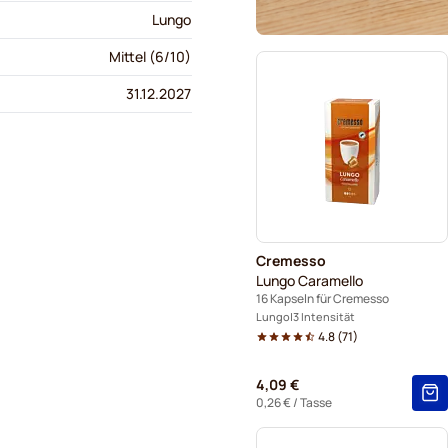
Lungo
Mittel (6/10)
31.12.2027
Cremesso
Lungo Caramello
16 Kapseln für Cremesso
Lungo
3 Intensität
4.8
(
71
)
4,09 €
0,26 €
/ Tasse