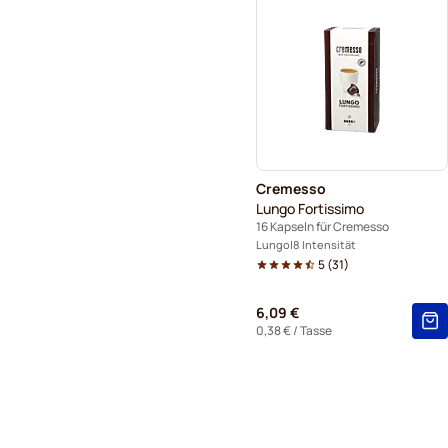
Cremesso
Lungo Fortissimo
16 Kapseln für Cremesso
Lungo
8 Intensität
5
(
31
)
6,09 €
0,38 €
/ Tasse