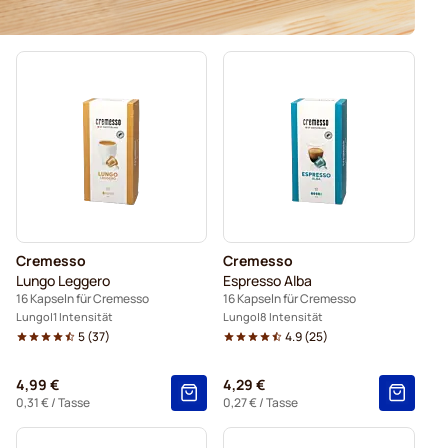
Cremesso
Cremesso
Lungo Leggero
Espresso Alba
16 Kapseln für Cremesso
16 Kapseln für Cremesso
Lungo
1 Intensität
Lungo
8 Intensität
5
(
37
)
4.9
(
25
)
4,99 €
4,29 €
0,31 €
/ Tasse
0,27 €
/ Tasse