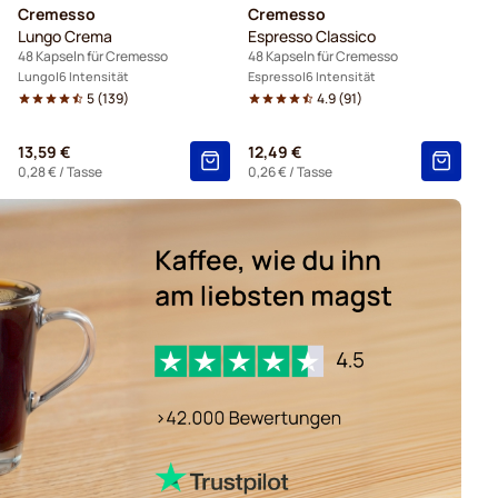
Cremesso
Cremesso
Lungo Crema
Espresso Classico
48 Kapseln für Cremesso
48 Kapseln für Cremesso
Lungo
6 Intensität
Espresso
6 Intensität
5
(
139
)
4.9
(
91
)
13,59 €
12,49 €
0,28 €
/ Tasse
0,26 €
/ Tasse