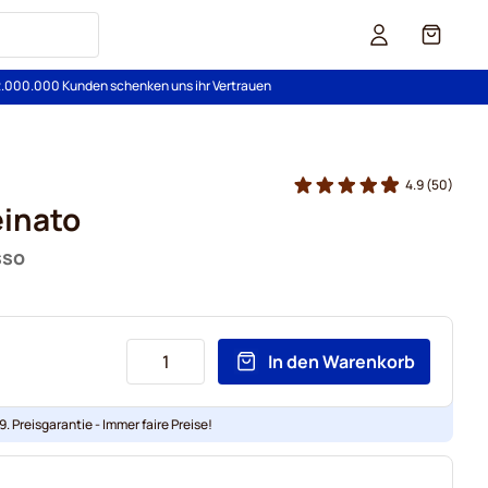
Cart
2.000.000 Kunden schenken uns ihr Vertrauen
4.9
(50)
einato
sso
In den Warenkorb
. Preisgarantie - Immer faire Preise!