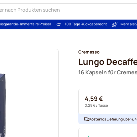
eisgarantie
- Immer faire Preise!
100 Tage Rückgaberecht
Mehr als 
Cremesso
Lungo Decaff
16 Kapseln für Creme
4,59 €
0,29 €
/ Tasse
Kostenlos Lieferung über € 49