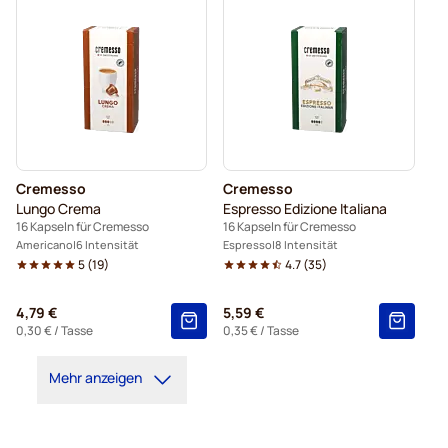
Cremesso
Cremesso
Lungo Crema
Espresso Edizione Italiana
16 Kapseln für Cremesso
16 Kapseln für Cremesso
Americano
6 Intensität
Espresso
8 Intensität
5
(
19
)
4.7
(
35
)
4,79 €
5,59 €
0,30 €
/ Tasse
0,35 €
/ Tasse
Mehr anzeigen