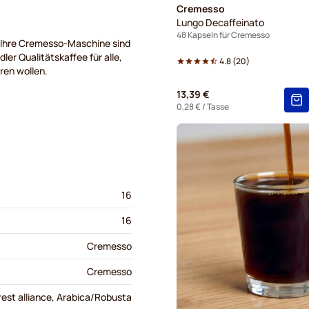
Cremesso
Lungo Decaffeinato
48 Kapseln für Cremesso
ür Ihre Cremesso-Maschine sind
ler Qualitätskaffee für alle,
4.8
(
20
)
aren wollen.
13,39 €
0,28 €
/ Tasse
16
16
Cremesso
Cremesso
orest alliance, Arabica/Robusta