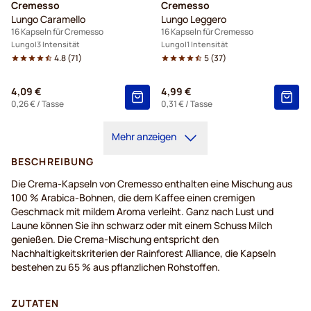
Cremesso
Cremesso
Lungo Caramello
Lungo Leggero
16 Kapseln für Cremesso
16 Kapseln für Cremesso
Lungo
3 Intensität
Lungo
1 Intensität
4.8
(
71
)
5
(
37
)
4,09 €
4,99 €
0,26 €
/ Tasse
0,31 €
/ Tasse
Mehr anzeigen
BESCHREIBUNG
Die Crema-Kapseln von Cremesso enthalten eine Mischung aus
100 % Arabica-Bohnen, die dem Kaffee einen cremigen
Geschmack mit mildem Aroma verleiht. Ganz nach Lust und
Laune können Sie ihn schwarz oder mit einem Schuss Milch
genießen. Die Crema-Mischung entspricht den
Nachhaltigkeitskriterien der Rainforest Alliance, die Kapseln
bestehen zu 65 % aus pflanzlichen Rohstoffen.
ZUTATEN