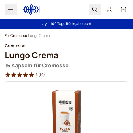
Suchen
Cart
100 Tage Rückgaberecht
Kostenlos Lieferung über € 49
Zum Inhalt springen
Für Cremesso
Lungo Crema
Cremesso
Lungo Crema
16 Kapseln für Cremesso
5
(19)