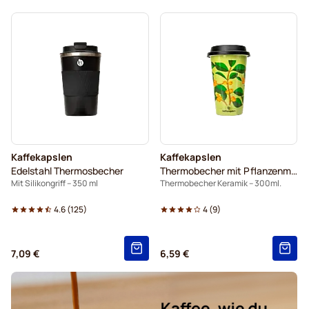
Kaffekapslen
Kaffekapslen
Edelstahl Thermosbecher
Thermobecher mit Pflanzenmotiv
Mit Silikongriff – 350 ml
Thermobecher Keramik – 300ml.
4.6
(
125
)
4
(
9
)
7,09 €
6,59 €