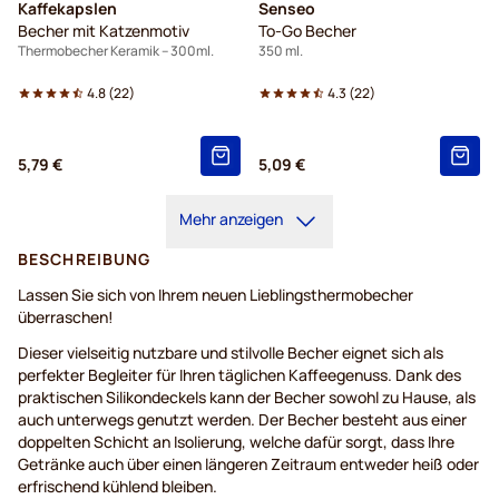
Kaffekapslen
Senseo
Becher mit Katzenmotiv
To-Go Becher
Thermobecher Keramik – 300ml.
350 ml.
4.8
(
22
)
4.3
(
22
)
5,79 €
5,09 €
Mehr anzeigen
BESCHREIBUNG
Lassen Sie sich von Ihrem neuen Lieblingsthermobecher
überraschen!
Dieser vielseitig nutzbare und stilvolle Becher eignet sich als
perfekter Begleiter für Ihren täglichen Kaffeegenuss. Dank des
praktischen Silikondeckels kann der Becher sowohl zu Hause, als
auch unterwegs genutzt werden. Der Becher besteht aus einer
doppelten Schicht an Isolierung, welche dafür sorgt, dass Ihre
Getränke auch über einen längeren Zeitraum entweder heiß oder
erfrischend kühlend bleiben.