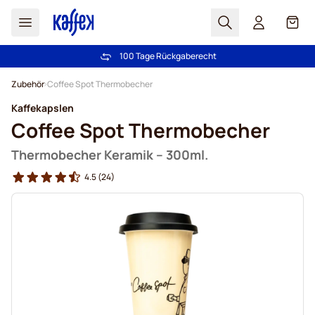
Suchen
Cart
100 Tage Rückgaberecht
Kostenlos Lieferung über € 49
Zum Inhalt springen
Zubehör
Coffee Spot Thermobecher
Kaffekapslen
Coffee Spot Thermobecher
Thermobecher Keramik – 300ml.
4.5
(24)