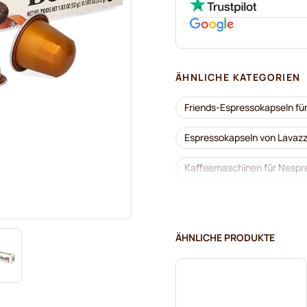
ÄHNLICHE KATEGORIEN
Friends-Espressokapseln fü
Espressokapseln von Lavazz
Kaffeemaschinen für Nespr
Lavazza für Nespresso®
Kaffeekapseln von Café Roy
ÄHNLICHE PRODUKTE
Zum Kaffee dazu für Nespr
Kaffeekapseln von L'OR für