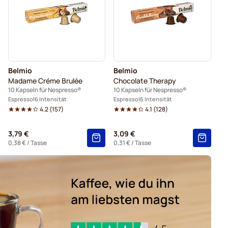
o für Nespresso®
é für Nespresso®
Caffè Borbone für Nespresso®
Kaffeekapseln von Gevalia für Nespresso®
Belmio
Belmio
ür Nespresso®
Kaffeekapseln von Friele für Nespresso®
Madame Créme Brulée
Chocolate Therapy
10 Kapseln für Nespresso®
10 Kapseln für Nespresso®
Espresso
6 Intensität
Espresso
6 Intensität
4.2
(
157
)
4.1
(
128
)
3,79 €
3,09 €
0,38 €
/ Tasse
0,31 €
/ Tasse