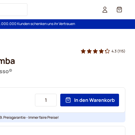
Cart
2.000.000 Kunden schenken uns ihr Vertrauen
4.3
(115)
amba
esso®
In den Warenkorb
. Preisgarantie - Immer faire Preise!