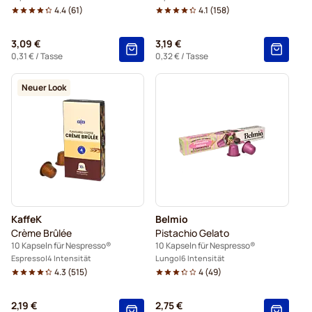
4.4
(
61
)
4.1
(
158
)
3,09 €
3,19 €
0,31 €
/ Tasse
0,32 €
/ Tasse
Neuer Look
KaffeK
Belmio
Crème Brûlée
Pistachio Gelato
10 Kapseln für Nespresso®
10 Kapseln für Nespresso®
Espresso
4 Intensität
Lungo
6 Intensität
4.3
(
515
)
4
(
49
)
2,19 €
2,75 €