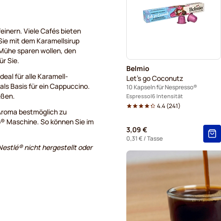
Kaffeekapseln von Segafred
Kaffeekapseln von Café Ren
feinern. Viele Cafés bieten
ie mit dem Karamellsirup
 Mühe sparen wollen, den
Kapseln für Nespresso®
ür Sie.
Belmio
Kaffeekapseln von Belmio f
eal für alle Karamell-
Let's go Coconutz
als Basis für ein Cappuccino.
10 Kapseln für Nespresso®
ießen.
Espresso
6 Intensität
4.4
(
241
)
 Aroma bestmöglich zu
o® Maschine. So können Sie im
3,09 €
0,31 €
/ Tasse
estlé® nicht hergestellt oder