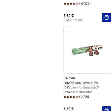
4.5
(
170
)
3,39 €
0,34 €
/ Tasse
Belmio
Driving you Hazelnuts
10 Kapseln für Nespresso®
Espresso
6 Intensität
4.2
(
79
)
3,59 €