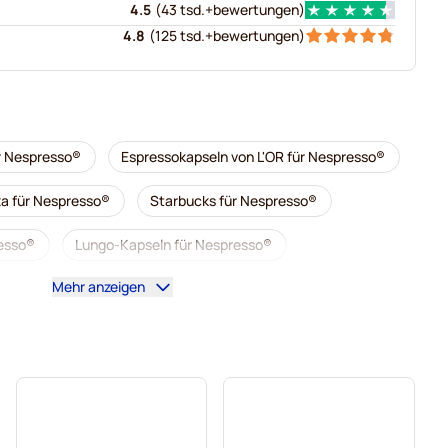
4.5
(
43 tsd.+
bewertungen
)
4.8
(
125 tsd.+
bewertungen
)
r Nespresso®
Espressokapseln von L'OR für Nespresso®
a für Nespresso®
Starbucks für Nespresso®
esso®
Lungo-Kapseln für Nespresso®
Mehr anzeigen
Kaffeekapseln von illy für Nespresso®
al für Nespresso®
Zubehör für Nespresso®
esso®
Entkalkung und Reinigung für Nespresso®
 Nespresso®