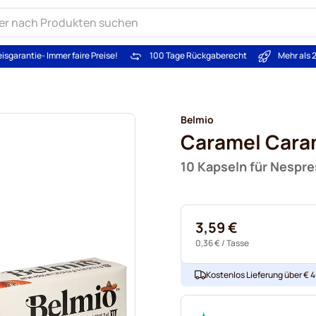
eisgarantie
- Immer faire Preise!
100 Tage Rückgaberecht
Mehr als 
Belmio
Caramel Car
10 Kapseln für Nespr
3,59 €
0,36 €
/ Tasse
Kostenlos Lieferung über € 49