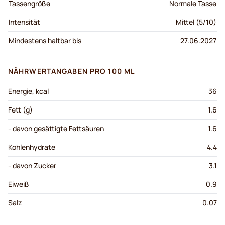
Tassengröße
Normale Tasse
Intensität
Mittel (5/10)
Mindestens haltbar bis
27.06.2027
NÄHRWERTANGABEN PRO 100 ML
Energie, kcal
36
Fett (g)
1.6
- davon gesättigte Fettsäuren
1.6
Kohlenhydrate
4.4
- davon Zucker
3.1
Eiweiß
0.9
Salz
0.07