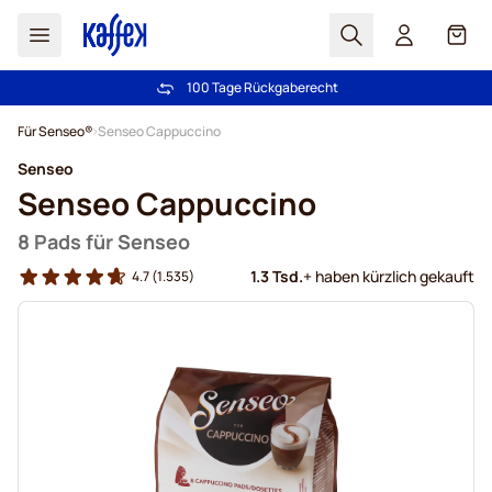
Suchen
Cart
100 Tage Rückgaberecht
Kostenlos Lieferung über € 49
Zum Inhalt springen
Für Senseo®
Senseo Cappuccino
Senseo
Senseo Cappuccino
8 Pads für Senseo
1.3 Tsd.
+ haben kürzlich gekauft
4.7
(1.535)