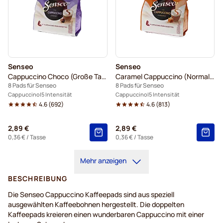
Senseo
Senseo
Cappuccino Choco (Große Tasse)
Caramel Cappuccino (Normale Tasse)
8 Pads für Senseo
8 Pads für Senseo
Cappuccino
5 Intensität
Cappuccino
5 Intensität
4.6
(
692
)
4.6
(
813
)
2,89 €
2,89 €
0,36 €
/ Tasse
0,36 €
/ Tasse
Mehr anzeigen
BESCHREIBUNG
Die Senseo Cappuccino Kaffeepads sind aus speziell
ausgewählten Kaffeebohnen hergestellt. Die doppelten
Kaffeepads kreieren einen wunderbaren Cappuccino mit einer