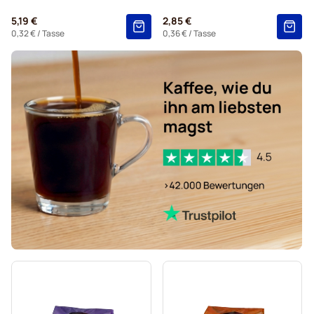
Pads von Gimoka für Senseo
Für Senseo®
5,19 €
2,85 €
Kaffekapslen für Senseo®
0,32 €
/ Tasse
0,36 €
/ Tasse