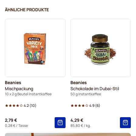
ÄHNLICHE PRODUKTE
Beanies
Beanies
Mischpackung
Schokolade im Dubai-Stil
10 x 2 g Beutel Instantkaffee
50 g Instantkaffee
4.2
(
10
)
4.9
(
6
)
2,79 €
4,29 €
0,28 €
/ Tasse
85,80 €
/ kg.