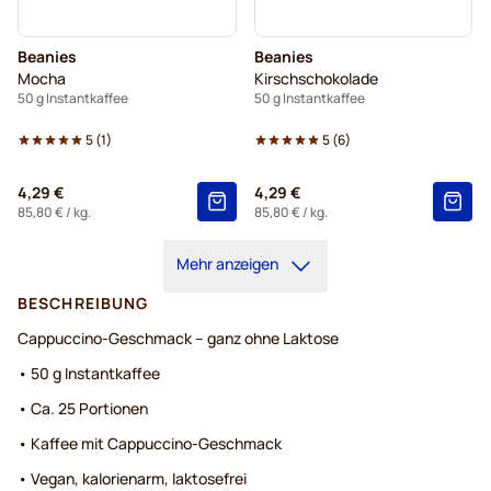
Beanies
Beanies
Mocha
Kirschschokolade
50 g Instantkaffee
50 g Instantkaffee
5
(
1
)
5
(
6
)
4,29 €
4,29 €
85,80 €
/ kg.
85,80 €
/ kg.
Mehr anzeigen
BESCHREIBUNG
Cappuccino-Geschmack – ganz ohne Laktose
• 50 g Instantkaffee
• Ca. 25 Portionen
• Kaffee mit Cappuccino-Geschmack
• Vegan, kalorienarm, laktosefrei