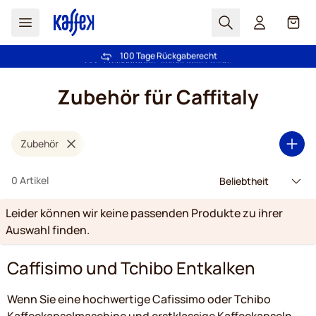
Suchen
Cart
100 Tage Rückgaberecht
Kostenlos Lieferung über € 49
Zum Inhalt springen
Zubehör für Caffitaly
Zubehör
0 Artikel
Leider können wir keine passenden Produkte zu ihrer
Auswahl finden.
Caffisimo und Tchibo Entkalken
Wenn Sie eine hochwertige Cafissimo oder Tchibo