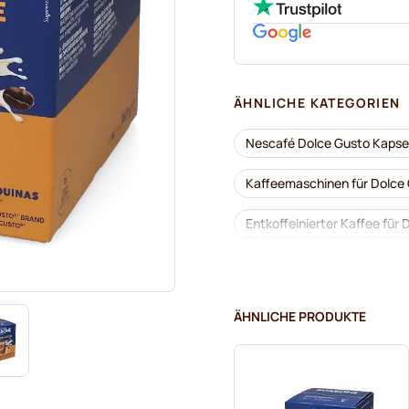
ÄHNLICHE KATEGORIEN
Nescafé Dolce Gusto Kapse
Kaffeemaschinen für Dolce
Entkoffeinierter Kaffee für
Kaffeekapseln von Segafred
Kaffeekapseln von Café Ren
ÄHNLICHE PRODUKTE
Kapseln von Dolce Vita für 
Kapseln von Gimoka für Dol