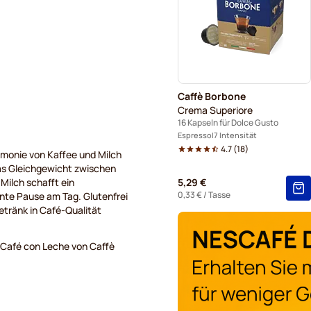
Kapseln von Starbucks® für
Grande-Kaffeekapseln von 
Caffè Borbone
Crema Superiore
16 Kapseln für Dolce Gusto
Espresso
7 Intensität
4.7
(
18
)
armonie von Kaffee und Milch
Das Gleichgewicht zwischen
Milch schafft ein
5,29 €
0,33 €
/ Tasse
nte Pause am Tag. Glutenfrei
etränk in Café-Qualität
 Café con Leche von Caffè