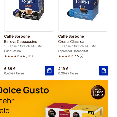
 Dolce Gusto
Kapseln von Kaffekapslen für Dolce Gusto
Starbucks® für Dolce Gusto
Caffè Borbone
Caffè Borbone
Baileys Cappuccino
Crema Classica
16 Kapseln für Dolce Gusto
16 Kapseln für Dolce Gusto
Cappuccino
Espresso
8 Intensität
4.4
(
513
)
3.5
(
7
)
6,89 €
4,19 €
0,43 €
/ Tasse
0,26 €
/ Tasse