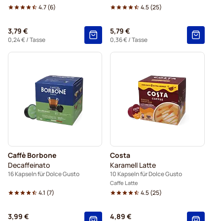
4.7
(
6
)
4.5
(
25
)
3,79 €
5,79 €
0,24 €
/ Tasse
0,36 €
/ Tasse
Caffè Borbone
Costa
Decaffeinato
Karamell Latte
16 Kapseln für Dolce Gusto
10 Kapseln für Dolce Gusto
Caffe Latte
4.1
(
7
)
4.5
(
25
)
3,99 €
4,89 €