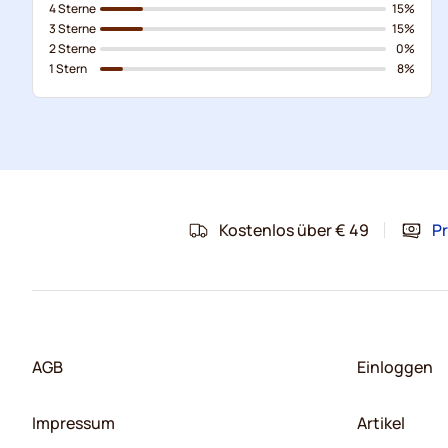
4 Sterne
15%
3 Sterne
15%
2 Sterne
0%
1 Stern
8%
Kostenlos über € 49
Pr
AGB
Einloggen
Impressum
Artikel