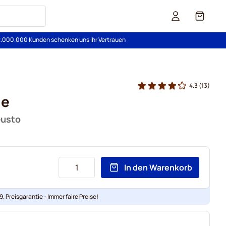
Cart
2.000.000 Kunden schenken uns ihr Vertrauen
4.3
(13)
he
Gusto
In den Warenkorb
. Preisgarantie - Immer faire Preise!