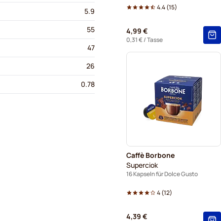
4.4
(
15
)
5.9
55
4,99 €
0,31 €
/ Tasse
47
26
0.78
Caffè Borbone
Superciok
16 Kapseln für Dolce Gusto
4
(
12
)
4,39 €