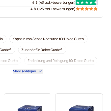
4.5
(
43 tsd.+
bewertungen
)
4.8
(
125 tsd.+
bewertungen
)
ln
Kapseln von Senso Nocturno für Dolce Gusto
 Gusto®
Zubehör für Dolce Gusto®
 Dolce Gusto
Entkalkung und Reinigung für Dolce Gusto
Mehr anzeigen
o für Dolce Gusto
é für Dolce Gusto
Caffè Borbone für Dolce Gusto
Dolce Gusto
Kapseln für Dolce Gusto®
ce Gusto
Für Dolce Gusto®