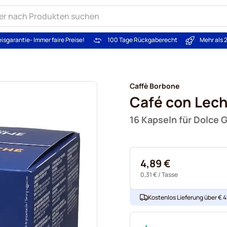
eisgarantie
- Immer faire Preise!
100 Tage Rückgaberecht
Mehr als 
Caffè Borbone
Café con Lec
16 Kapseln für Dolce 
4,89 €
0,31 €
/ Tasse
Kostenlos Lieferung über € 49