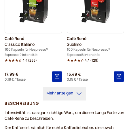
Café René
Café René
Classico Italiano
Sublimo
100 Kapseln für Nespresso®
100 Kapseln für Nespresso®
Espresso
9 Intensität
Espresso
8 Intensität
4.4
(
255
)
4.4
(
129
)
17,99 €
15,49 €
0,18 €
/ Tasse
0,15 €
/ Tasse
Mehr anzeigen
BESCHREIBUNG
Intensivität ist das ganz richtige Wort, um diesen Lungo Forte von
Café René zu beschreiben.
Der Kaffee ist nämlich für echte Kaffeeliebhaber, die sowohl