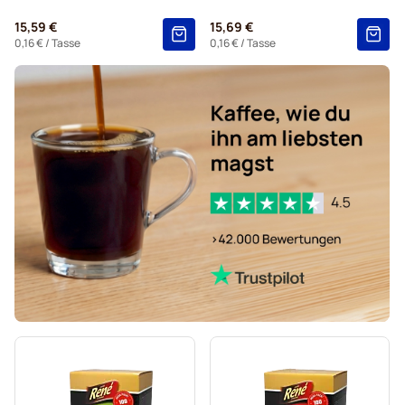
Kapseln für Nespresso®
15,59 €
15,69 €
Kaffeekapseln von Gevalia für Nespresso®
0,16 €
/ Tasse
0,16 €
/ Tasse
Kaffeekapseln von Belmio für Nespresso®
Kaffeekapseln von Friele für Nespresso®
Kaffeekapseln von Garibaldi für Nespresso®
Kaffeekapseln von Tonino Lamborghini für Nespresso®
Kaffeekapseln von Café René für Nespresso®
Für Nespresso®